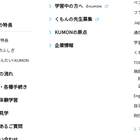
ペ
学習中の方へ
フ
くもんの先生募集
Ja
の特長
KUMONの原点
通
の特長
学
企業情報
Nのふしぎ
く
んだい! KUMON
TO
施
の流れ
・各種手続き
Eng
体験学習
自
見学
財
あるご質問
い合わせ