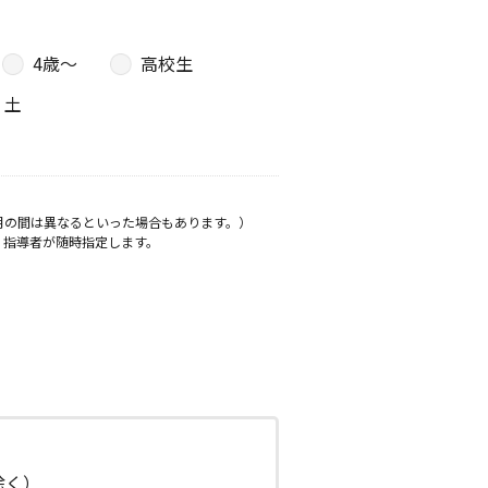
4歳〜
高校生
土
月の間は異なるといった場合もあります。）
、指導者が随時指定します。
日除く）