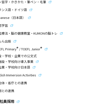
ン習字・かきかた・筆ペン・毛筆
ランス語・ドイツ語
panese（日本語）
信学習
習療法・脳の健康教室・KUMONの脳トレ
もん出版
®
®
EFL Primary
/
TOEFL Junior
設・学校・企業での公文式
施設・学校向け導入事業
企業・学校向け日本語
lish Immersion Activities
治体・省庁との連携
団との連携
社員採用