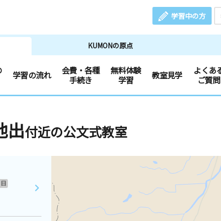
学習中の方
KUMONの原点
の
会費・各種
無料体験
よくあ
学習の流れ
教室見学
手続き
学習
ご質問
池出
付近の公文式教室
日