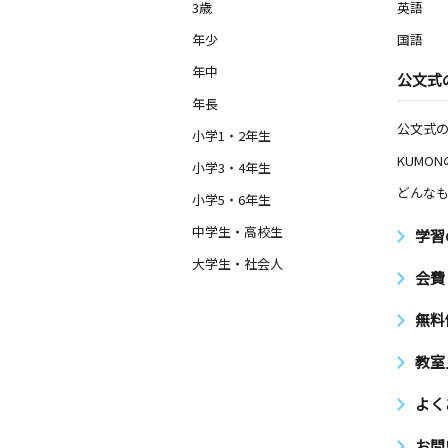
3歳
英語
年少
国語
年中
公文式
年長
公文式
小学1・2年生
KUMO
小学3・4年生
どんなも
小学5・6年生
中学生・高校生
学習
大学生・社会人
会費
無料
教室
よく
お問