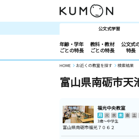
公文式学習
年齢・学年
教科・教材
公文式
ごとの特長
ごとの特長
特長
HOME
お近くの教室を探す
検索結果
富山県南砺市天
福光中央教室
月
火
水
木
金
土
3歳～中学生
富山県南砺市福光７０６２