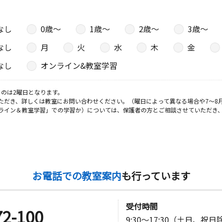
なし
0歳〜
1歳〜
2歳〜
3歳〜
なし
月
火
水
木
金
なし
オンライン&教室学習
のは2曜日となります。
ただき、詳しくは教室にお問い合わせください。（曜日によって異なる場合や7～8
ライン＆教室学習」での学習か）については、保護者の方とご相談させていただき
お電話での教室案内
も行っています
受付時間
72-100
9:30～17:30（土日、祝