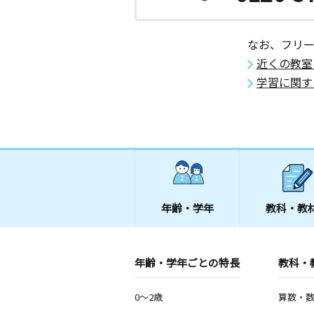
月
火
水
木
金
土
2歳～高校生
愛知県名古屋市中村区千成通６丁目１
なお、フリ
ンハウス千成 ２０１
近くの教室
学習に関す
小本教室
月
火
水
木
金
土
3歳～高校生
愛知県名古屋市中川区小本本町３丁目
地 ハイゼ浅井１０７号
角割教室
月
火
水
木
金
土
3歳～高校生
年齢・学年
教科・教
愛知県名古屋市中村区角割町４丁目４
常磐教室
年齢・学年ごとの特長
教科・
月
火
水
木
金
土
3歳～高校生
愛知県名古屋市中川区長良町５丁目１
0～2歳
算数・