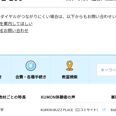
日
３ リーベ
ーダイヤルがつながりにくい場合は、以下からもお問い合わせい
を案内してほしい
るお問い合わせ
日
１２０番
日
材
会費・
各種手続き
教室検索
０ー２
教材ごとの特長
KUMON体験者の声
事
日
６
数学
KUMON BUZZ PLACE（口コミサイト）
Ba