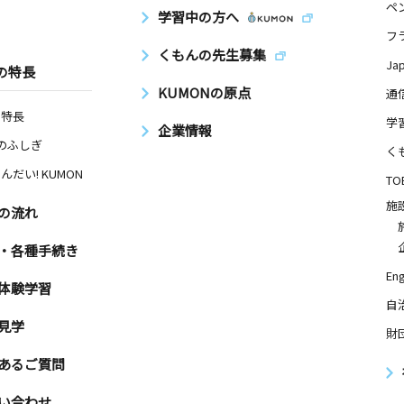
ペ
学習中の方へ
フ
日
くもんの先生募集
Ja
の特長
番地 大畑
KUMONの原点
通
の特長
学
企業情報
Nのふしぎ
く
んだい! KUMON
TO
施
の流れ
・各種手続き
Eng
体験学習
自
見学
財
あるご質問
い合わせ