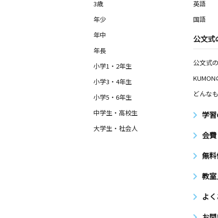
3歳
英語
太平通教室
年少
国語
月
火
水
木
金
土
0歳～高校生
年中
公文式
愛知県名古屋市中川区大畑町１丁目２
マンション１Ｆ
年長
公文式
小学1・2年生
KUMO
小学3・4年生
どんなも
小学5・6年生
中学生・高校生
学習
大学生・社会人
会費
無料
教室
よく
お問