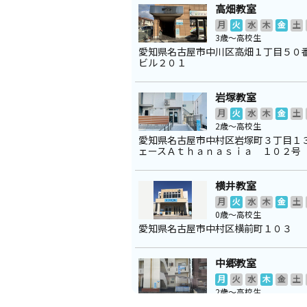
高畑教室
月
火
水
木
金
土
3歳～高校生
愛知県名古屋市中川区高畑１丁目５０
ビル２０１
岩塚教室
月
火
水
木
金
土
2歳～高校生
愛知県名古屋市中村区岩塚町３丁目１
ェースＡｔｈａｎａｓｉａ １０２号
横井教室
月
火
水
木
金
土
0歳～高校生
愛知県名古屋市中村区横前町１０３
中郷教室
月
火
水
木
金
土
2歳～高校生
愛知県名古屋市中川区荒中町１ サン