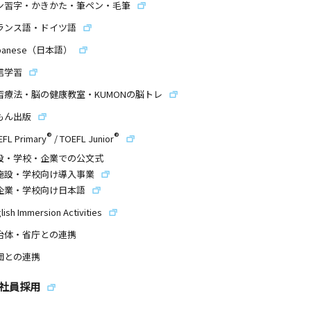
ン習字・かきかた・筆ペン・毛筆
ランス語・ドイツ語
panese（日本語）
信学習
習療法・脳の健康教室・KUMONの脳トレ
もん出版
®
®
EFL Primary
/
TOEFL Junior
設・学校・企業での公文式
施設・学校向け導入事業
企業・学校向け日本語
lish Immersion Activities
治体・省庁との連携
団との連携
社員採用