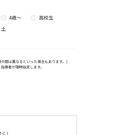
4歳〜
高校生
土
月の間は異なるといった場合もあります。）
、指導者が随時指定します。
日除く）