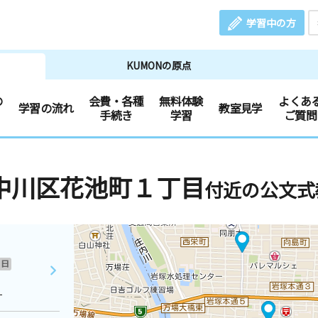
学習中の方
KUMONの原点
の
会費・各種
無料体験
よくあ
学習の流れ
教室見学
手続き
学習
ご質問
中川区花池町１丁目
付近の公文式
日
１