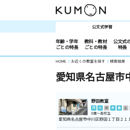
公文式学習
年齢・学年
教科・教材
公文式
ごとの特長
ごとの特長
特長
HOME
お近くの教室を探す
検索結果
愛知県名古屋市
野田教室
月
火
水
木
金
土
0歳～高校生
愛知県名古屋市中川区野田１丁目２１