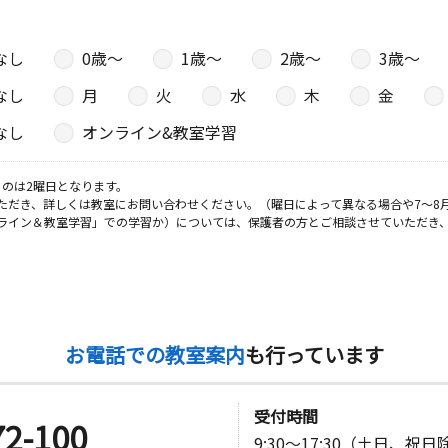
なし
0歳〜
1歳〜
2歳〜
3歳〜
日
なし
月
火
水
木
金
サンハイツ
なし
オンライン&教室学習
のは2曜日となります。
ただき、詳しくは教室にお問い合わせください。（曜日によって異なる場合や7～8
日
ライン＆教室学習」での学習か）については、保護者の方とご相談させていただき
０－１ サ
日
お電話での教室案内
も行っています
９２
受付時間
72-100
9:30～17:30（土日、祝