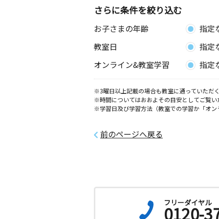
ションⅠ ２Ｄ号室
さらに条件を絞り込む
お子さまの年齢
指定
うちなか教室
月
火
水
木
金
土
教室日
指定
2歳～高校生
愛知県名古屋市中川区打中２丁目１５
オンライン&教室学習
指定
佐野１０１
※3曜日以上記載の場合も教室に通っていただく
柳教室
※時間についてはおおよその目安としてご覧い
月
火
水
木
金
土
※学習日及び学習方法（教室での学習か「オン
3歳～高校生
愛知県名古屋市中村区烏森町３丁目１
ンビレッジ中村
前のページへ戻る
鴨付教室
月
火
水
木
金
土
3歳～中学生
愛知県名古屋市中村区稲葉地町８丁目
フリーダイヤル
0120-3
千成教室