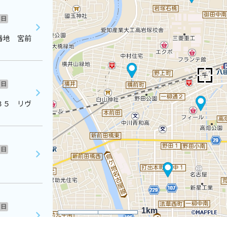
日
番地 宮前
日
３５ リヴ
日
日
1km
ライトマン