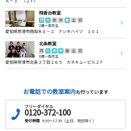
Ａ－３ （２Ｆ）
飛香台教室
月
火
水
木
金
土
日
2歳～高校生
愛知県常滑市西梨木８－２ ナシキハイツ １０１
北条教室
月
火
水
木
金
土
日
0歳～高校生
愛知県常滑市北条２丁目２６５ カネキュービル２Ｆ
お電話での教室案内
も行っています
フリーダイヤル
0120-372-100
受付時間
9:30～17:30（土日、祝日除く）