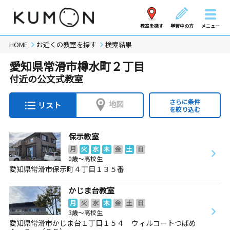
教室を探す
学習中の方
メニュー
HOME
お近くの教室を探す
検索結果
愛知県常滑市樽水町２丁目
付近の公文式教室
さらに条件
地図
リスト
を絞り込む
保示教室
月
火
水
木
金
土
日
0歳～高校生
愛知県常滑市保示町４丁目１３５番
かじま台教室
月
火
水
木
金
土
日
3歳～高校生
愛知県常滑市かじま台１丁目１５４ ウィルコートつばめ