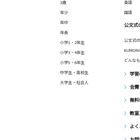
3歳
英語
年少
国語
年中
公文式
年長
公文式
小学1・2年生
KUMO
小学3・4年生
どんなも
小学5・6年生
中学生・高校生
学習
大学生・社会人
会費
無料
教室
よく
お問