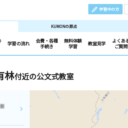
学習中の方
KUMONの原点
の
会費・各種
無料体験
よくあ
学習の流れ
教室見学
手続き
学習
ご質問
有林
付近の公文式教室
日