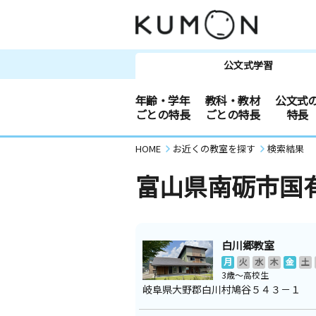
公文式学習
年齢・学年
教科・教材
公文式
ごとの特長
ごとの特長
特長
HOME
お近くの教室を探す
検索結果
富山県南砺市国
白川郷教室
月
火
水
木
金
土
3歳～高校生
岐阜県大野郡白川村鳩谷５４３－１