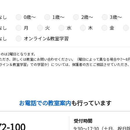
なし
0歳〜
1歳〜
2歳〜
3歳〜
なし
月
火
水
木
金
なし
オンライン&教室学習
のは2曜日となります。
ただき、詳しくは教室にお問い合わせください。（曜日によって異なる場合や7～8
ライン＆教室学習」での学習か）については、保護者の方とご相談させていただき
お電話での教室案内
も行っています
受付時間
72-100
9:30～17:30（土日、祝