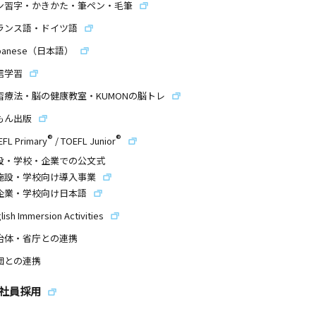
ン習字・かきかた・筆ペン・毛筆
ランス語・ドイツ語
panese（日本語）
信学習
習療法・脳の健康教室・KUMONの脳トレ
もん出版
®
®
EFL Primary
/
TOEFL Junior
設・学校・企業での公文式
施設・学校向け導入事業
企業・学校向け日本語
lish Immersion Activities
治体・省庁との連携
団との連携
社員採用