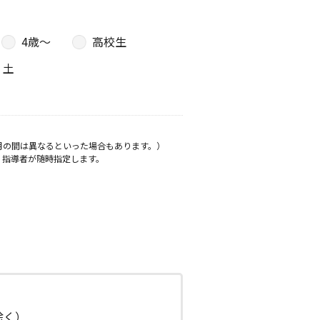
4歳〜
高校生
土
月の間は異なるといった場合もあります。）
、指導者が随時指定します。
日除く）