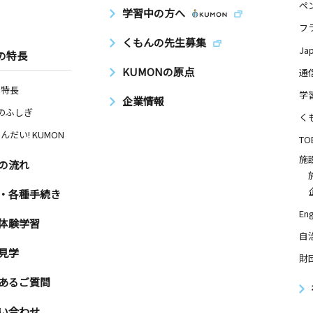
ペ
学習中の方へ
フ
くもんの先生募集
Ja
の特長
KUMONの原点
通
の特長
学
企業情報
Nのふしぎ
く
んだい! KUMON
TO
施
の流れ
・各種手続き
Eng
体験学習
自
見学
財
あるご質問
い合わせ