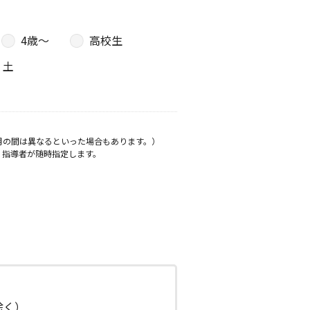
4歳〜
高校生
土
月の間は異なるといった場合もあります。）
、指導者が随時指定します。
日除く）