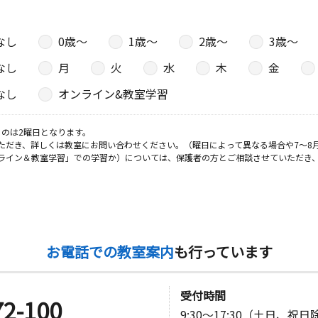
なし
0歳〜
1歳〜
2歳〜
3歳〜
なし
月
火
水
木
金
なし
オンライン&教室学習
のは2曜日となります。
ただき、詳しくは教室にお問い合わせください。（曜日によって異なる場合や7～8
ライン＆教室学習」での学習か）については、保護者の方とご相談させていただき
お電話での教室案内
も行っています
受付時間
72-100
9:30～17:30（土日、祝