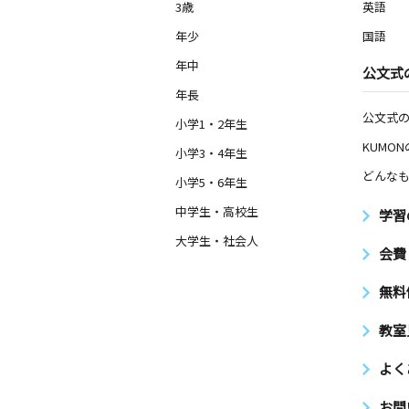
3歳
英語
年少
国語
年中
公文式
年長
公文式
小学1・2年生
KUMO
小学3・4年生
どんなも
小学5・6年生
中学生・高校生
学習
大学生・社会人
会費
無料
教室
よく
お問