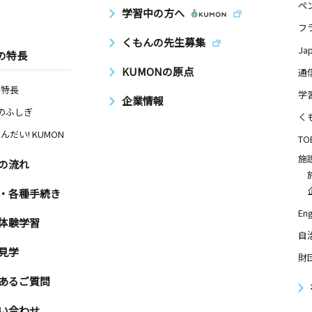
ペ
学習中の方へ
フ
くもんの先生募集
Ja
の特長
KUMONの原点
通
の特長
学
企業情報
Nのふしぎ
く
んだい! KUMON
TO
施
の流れ
・各種手続き
Eng
体験学習
自
見学
財
あるご質問
い合わせ