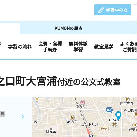
学習中の方
KUMONの原点
の
会費・各種
無料体験
よくあ
学習の流れ
教室見学
手続き
学習
ご質問
之口町大宮浦
付近の公文式教室
日