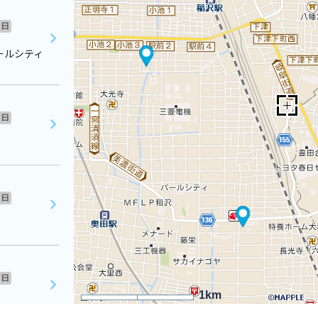
日
ールシティ
日
日
日
1km