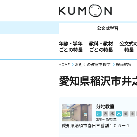
公文式学習
年齢・学年
教科・教材
公文式
ごとの特長
ごとの特長
特長
HOME
お近くの教室を探す
検索結果
愛知県稲沢市井
分地教室
月
火
水
木
金
土
3歳～高校生
愛知県清須市春日三番割１０５－１