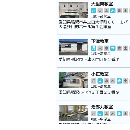
大里東教室
月
火
水
木
金
土
1歳～高校生
愛知県稲沢市井之口大坪町８０－１パ
３階多目的ホール第１会議室
下津教室
月
火
水
木
金
土
1歳～高校生
愛知県稲沢市下津大門町９２番地
小正教室
月
火
水
木
金
土
1歳～高校生
愛知県稲沢市小池３丁目２３番９
治郎丸教室
月
火
水
木
金
土
0歳～中学生
愛知県稲沢市治郎丸郷前町２３－２