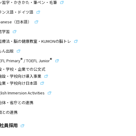
ン習字・かきかた・筆ペン・毛筆
ランス語・ドイツ語
panese（日本語）
信学習
習療法・脳の健康教室・KUMONの脳トレ
もん出版
®
®
EFL Primary
/
TOEFL Junior
設・学校・企業での公文式
施設・学校向け導入事業
企業・学校向け日本語
lish Immersion Activities
治体・省庁との連携
団との連携
社員採用