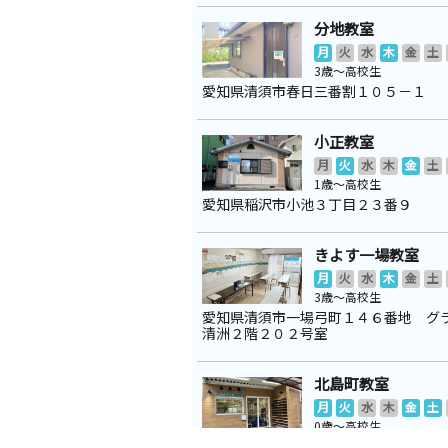
分地教室
月
火
水
木
金
土
3歳～高校生
愛知県清須市春日三番割１０５－１
小正教室
月
火
水
木
金
土
1歳～高校生
愛知県稲沢市小池３丁目２３番９
きよす一場教室
月
火
水
木
金
土
3歳～高校生
愛知県清須市一場弓町１４６番地 グ
清洲２階２０２号室
北島町教室
月
火
水
木
金
土
0歳～高校生
愛知県稲沢市奥田計用町１３番地