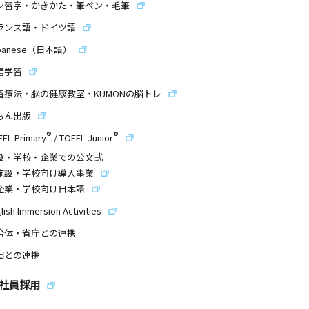
ン習字・かきかた・筆ペン・毛筆
ランス語・ドイツ語
panese（日本語）
信学習
習療法・脳の健康教室・KUMONの脳トレ
もん出版
®
®
EFL Primary
/
TOEFL Junior
設・学校・企業での公文式
施設・学校向け導入事業
企業・学校向け日本語
lish Immersion Activities
治体・省庁との連携
団との連携
社員採用