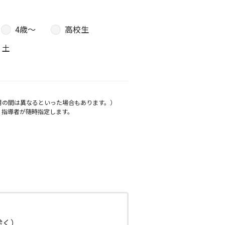
4歳〜
高校生
土
月の間は異なるといった場合もあります。）
、指導者が随時指定します。
日除く）