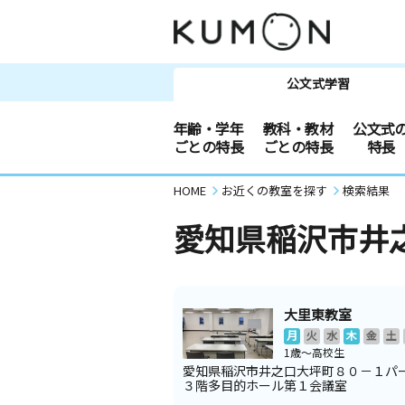
公文式学習
年齢・学年
教科・教材
公文式
ごとの特長
ごとの特長
特長
HOME
お近くの教室を探す
検索結果
愛知県稲沢市井
大里東教室
月
火
水
木
金
土
1歳～高校生
愛知県稲沢市井之口大坪町８０－１パ
３階多目的ホール第１会議室