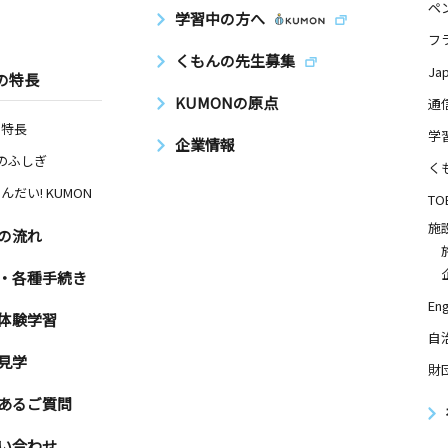
ペ
学習中の方へ
フ
くもんの先生募集
Ja
の特長
KUMONの原点
通
の特長
学
企業情報
Nのふしぎ
く
んだい! KUMON
TO
施
の流れ
・各種手続き
Eng
体験学習
自
見学
財
あるご質問
い合わせ