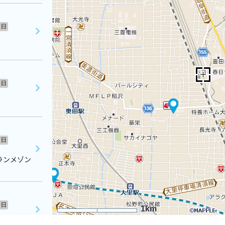
日
日
日
ランメゾン
日
1km