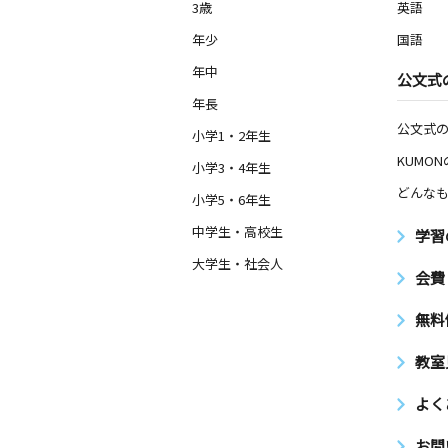
3歳
英語
年少
国語
年中
公文式
年長
公文式
小学1・2年生
KUMO
小学3・4年生
どんなも
小学5・6年生
中学生・高校生
学習
大学生・社会人
会費
無料
教室
よく
お問