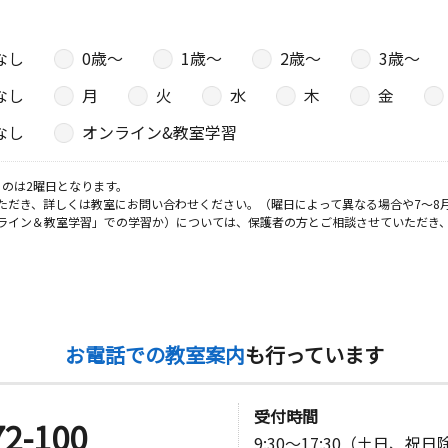
なし
0歳〜
1歳〜
2歳〜
3歳〜
なし
月
火
水
木
金
なし
オンライン&教室学習
のは2曜日となります。
ただき、詳しくは教室にお問い合わせください。（曜日によって異なる場合や7～8
ライン＆教室学習」での学習か）については、保護者の方とご相談させていただき
お電話での教室案内
も行っています
受付時間
72-100
9:30～17:30（土日、祝