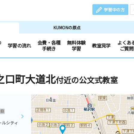
学習中の方
KUMONの原点
の
会費・各種
無料体験
よくあ
学習の流れ
教室見学
手続き
学習
ご質問
之口町大道北
付近の公文式教室
日
ールシティ