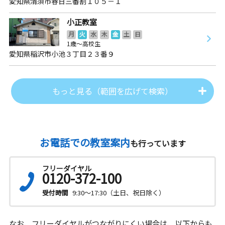
愛知県清須市春日三番割１０５－１
小正教室
月
火
水
木
金
土
日
1歳～高校生
愛知県稲沢市小池３丁目２３番９
もっと見る（範囲を広げて検索）
お電話での教室案内
も行っています
フリーダイヤル
0120-372-100
受付時間
9:30～17:30（土日、祝日除く）
なお、フリーダイヤルがつながりにくい場合は、以下からも