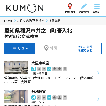
教室を探す
学習中の方
メニュー
HOME
お近くの教室を探す
検索結果
愛知県稲沢市井之口町唐入北
付近の公文式教室
さらに条件
地図
リスト
を絞り込む
大里東教室
月
火
水
木
金
土
日
1歳～高校生
愛知県稲沢市井之口大坪町８０－１パールシティ３階多目的
ホール第１会議室
分地教室
月
火
水
木
金
土
日
3歳～高校生