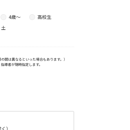
4歳〜
高校生
土
月の間は異なるといった場合もあります。）
、指導者が随時指定します。
日除く）