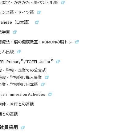
ン習字・かきかた・筆ペン・毛筆
ランス語・ドイツ語
panese（日本語）
信学習
習療法・脳の健康教室・KUMONの脳トレ
もん出版
®
®
EFL Primary
/
TOEFL Junior
設・学校・企業での公文式
施設・学校向け導入事業
企業・学校向け日本語
lish Immersion Activities
治体・省庁との連携
団との連携
社員採用