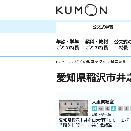
公文式学習
年齢・学年
教科・教材
公文式
ごとの特長
ごとの特長
特長
HOME
お近くの教室を探す
検索結果
愛知県稲沢市井
大里東教室
月
火
水
木
金
土
1歳～高校生
愛知県稲沢市井之口大坪町８０－１パ
３階多目的ホール第１会議室