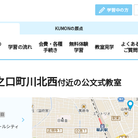
学習中の方
KUMONの原点
の
会費・各種
無料体験
よくあ
学習の流れ
教室見学
手続き
学習
ご質問
之口町川北西
付近の公文式教室
日
ールシティ