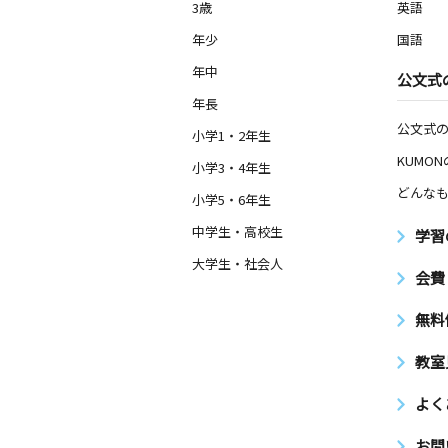
3歳
英語
年少
国語
年中
公文式
年長
公文式
小学1・2年生
KUMO
小学3・4年生
どんなも
小学5・6年生
中学生・高校生
学習
大学生・社会人
会費
無料
教室
よく
お問