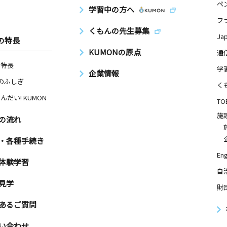
ペ
学習中の方へ
フ
くもんの先生募集
Ja
の特長
KUMONの原点
通
の特長
学
企業情報
Nのふしぎ
く
んだい! KUMON
TO
施
の流れ
・各種手続き
Eng
体験学習
自
見学
財
あるご質問
い合わせ