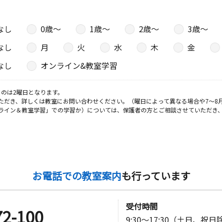
なし
0歳〜
1歳〜
2歳〜
3歳〜
なし
月
火
水
木
金
なし
オンライン&教室学習
のは2曜日となります。
ただき、詳しくは教室にお問い合わせください。（曜日によって異なる場合や7～8
ライン＆教室学習」での学習か）については、保護者の方とご相談させていただき
お電話での教室案内
も行っています
受付時間
72-100
9:30～17:30（土日、祝