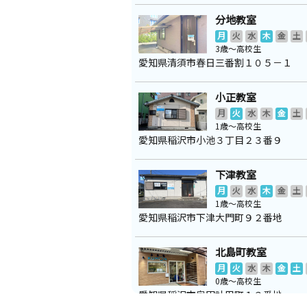
分地教室
月
火
水
木
金
土
3歳～高校生
愛知県清須市春日三番割１０５－１
小正教室
月
火
水
木
金
土
1歳～高校生
愛知県稲沢市小池３丁目２３番９
下津教室
月
火
水
木
金
土
1歳～高校生
愛知県稲沢市下津大門町９２番地
北島町教室
月
火
水
木
金
土
0歳～高校生
愛知県稲沢市奥田計用町１３番地