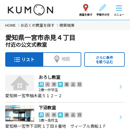
教室を探す
学習中の方
メニュー
HOME
お近くの教室を探す
検索結果
愛知県一宮市赤見４丁目
付近の公文式教室
さらに条件
地図
リスト
を絞り込む
おろし教室
月
火
水
木
金
土
日
2歳～中学生
愛知県一宮市柚木颪５１２－２
下沼教室
月
火
水
木
金
土
日
3歳～高校生
愛知県一宮市下沼町１丁目８番地 ヴィーブル貴船１Ｆ