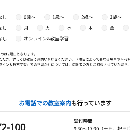
なし
0歳〜
1歳〜
2歳〜
3歳〜
なし
月
火
水
木
金
なし
オンライン&教室学習
のは2曜日となります。
ただき、詳しくは教室にお問い合わせください。（曜日によって異なる場合や7～8
ライン＆教室学習」での学習か）については、保護者の方とご相談させていただき
お電話での教室案内
も行っています
受付時間
72-100
9:30～17:30（土日、祝