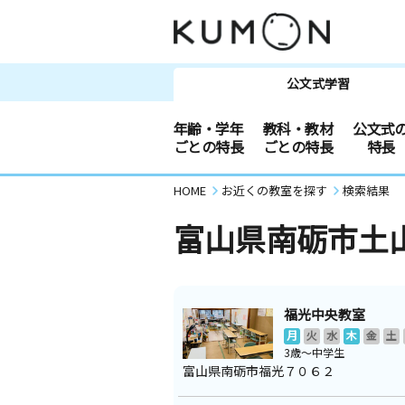
公文式学習
年齢・学年
教科・教材
公文式
ごとの特長
ごとの特長
特長
HOME
お近くの教室を探す
検索結果
富山県南砺市土
福光中央教室
月
火
水
木
金
土
3歳～中学生
富山県南砺市福光７０６２