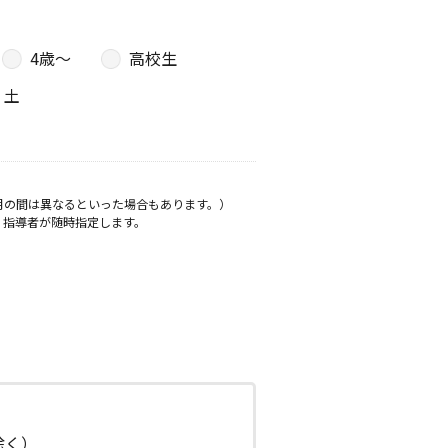
4歳〜
高校生
土
月の間は異なるといった場合もあります。）
、指導者が随時指定します。
日除く）