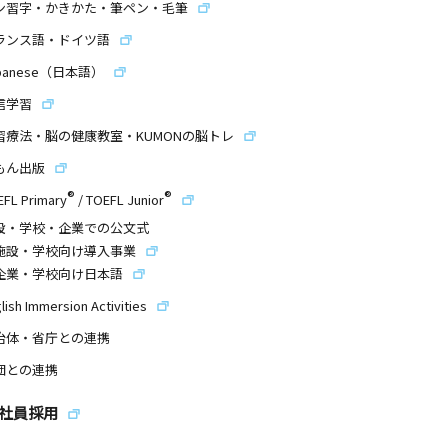
ン習字・かきかた・筆ペン・毛筆
ランス語・ドイツ語
panese（日本語）
信学習
習療法・脳の健康教室・KUMONの脳トレ
もん出版
®
®
EFL Primary
/
TOEFL Junior
設・学校・企業での公文式
施設・学校向け導入事業
企業・学校向け日本語
lish Immersion Activities
治体・省庁との連携
団との連携
社員採用