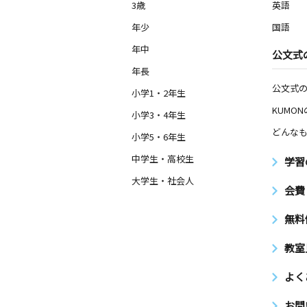
3歳
英語
年少
国語
年中
公文式
年長
公文式
小学1・2年生
KUMO
小学3・4年生
どんなも
小学5・6年生
中学生・高校生
学習
大学生・社会人
会費
無料
教室
よく
お問