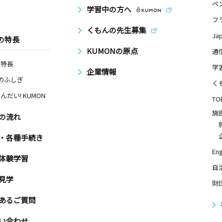
ペ
学習中の方へ
フ
くもんの先生募集
Ja
の特長
KUMONの原点
通
の特長
学
企業情報
Nのふしぎ
く
んだい! KUMON
TO
施
の流れ
・各種手続き
Eng
体験学習
自
見学
財
あるご質問
い合わせ