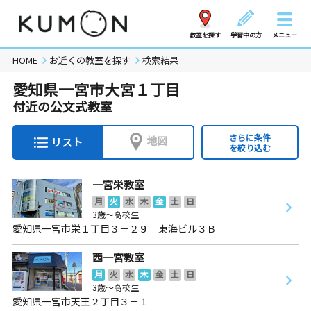
教室を探す
学習中の方
メニュー
HOME
お近くの教室を探す
検索結果
愛知県一宮市大宮１丁目
付近の公文式教室
さらに条件
地図
リスト
を絞り込む
一宮栄教室
月
火
水
木
金
土
日
3歳～高校生
愛知県一宮市栄１丁目３－２９ 東海ビル３Ｂ
西一宮教室
月
火
水
木
金
土
日
3歳～高校生
愛知県一宮市天王２丁目３－１