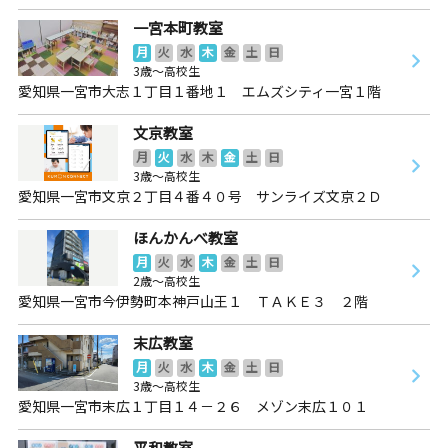
一宮本町教室
月
火
水
木
金
土
日
3歳～高校生
愛知県一宮市大志１丁目１番地１ エムズシティ一宮１階
文京教室
月
火
水
木
金
土
日
3歳～高校生
愛知県一宮市文京２丁目４番４０号 サンライズ文京２Ｄ
ほんかんべ教室
月
火
水
木
金
土
日
2歳～高校生
愛知県一宮市今伊勢町本神戸山王１ ＴＡＫＥ３ ２階
末広教室
月
火
水
木
金
土
日
3歳～高校生
愛知県一宮市末広１丁目１４－２６ メゾン末広１０１
平和教室