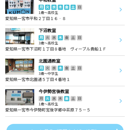
月
火
水
木
金
土
日
1歳～高校生
愛知県一宮市平和２丁目１６‐８
下沼教室
月
火
水
木
金
土
日
3歳～高校生
愛知県一宮市下沼町１丁目８番地 ヴィーブル貴船１Ｆ
北園通教室
月
火
水
木
金
土
日
3歳～中学生
愛知県一宮市北園通５丁目４番地１
今伊勢宮後教室
月
火
水
木
金
土
日
1歳～高校生
愛知県一宮市今伊勢町宮後字郷中茶原７５－５