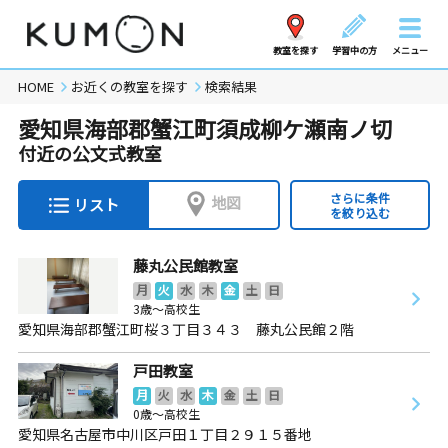
教室を探す
学習中の方
メニュー
HOME
お近くの教室を探す
検索結果
愛知県海部郡蟹江町須成柳ケ瀬南ノ切
付近の公文式教室
さらに条件
地図
リスト
を絞り込む
藤丸公民館教室
月
火
水
木
金
土
日
3歳～高校生
愛知県海部郡蟹江町桜３丁目３４３ 藤丸公民館２階
戸田教室
月
火
水
木
金
土
日
0歳～高校生
愛知県名古屋市中川区戸田１丁目２９１５番地