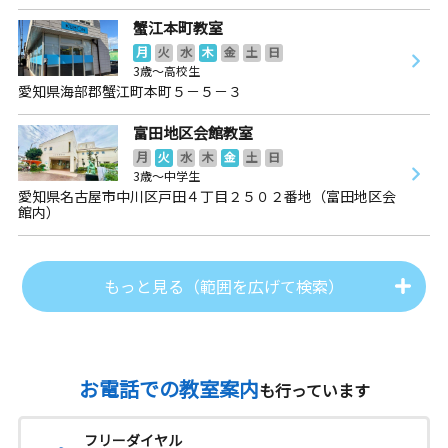
蟹江本町教室
月
火
水
木
金
土
日
3歳～高校生
愛知県海部郡蟹江町本町５－５－３
富田地区会館教室
月
火
水
木
金
土
日
3歳～中学生
愛知県名古屋市中川区戸田４丁目２５０２番地（富田地区会
館内）
もっと見る（範囲を広げて検索）
お電話での教室案内
も行っています
フリーダイヤル