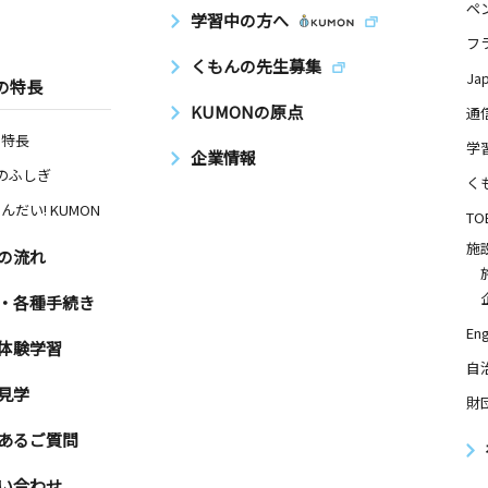
ペ
学習中の方へ
フ
くもんの先生募集
Ja
の特長
KUMONの原点
通
の特長
学
企業情報
Nのふしぎ
く
んだい! KUMON
TO
施
の流れ
・各種手続き
Eng
体験学習
自
見学
財
あるご質問
い合わせ