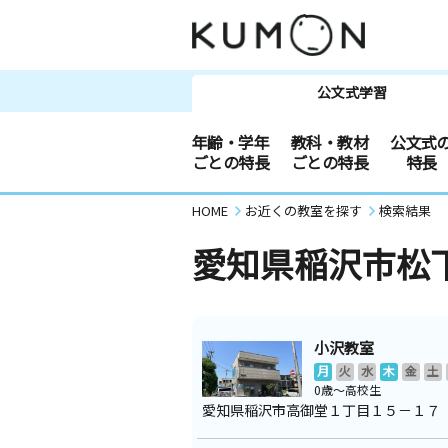
公文式学習
年齢・学年
教科・教材
公文式
ごとの特長
ごとの特長
特長
HOME
お近くの教室を探す
検索結果
愛知県稲沢市松
小沢教室
月
火
水
木
金
土
0歳～高校生
愛知県稲沢市高御堂１丁目１５－１７