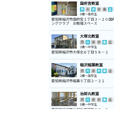
国府宮教室
月
火
水
木
金
土
0歳～高校生
愛知県稲沢市国府宮１丁目３－２０国
ングクラブ お勉強スペース
大塚北教室
月
火
水
木
金
土
2歳～中学生
愛知県稲沢市大塚北６丁目５６－２
稲沢稲葉教室
月
火
水
木
金
土
2歳～高校生
愛知県稲沢市稲葉５丁目２－２１
治郎丸教室
月
火
水
木
金
土
0歳～中学生
愛知県稲沢市治郎丸郷前町２３－２