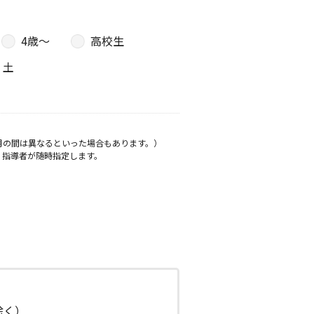
4歳〜
高校生
土
月の間は異なるといった場合もあります。）
、指導者が随時指定します。
日除く）