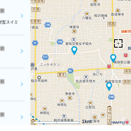
日
府宮スイミ
日
日
日
1km