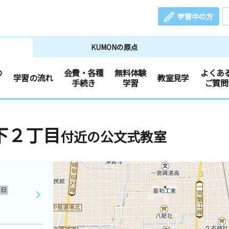
学習中の方
KUMONの原点
の
会費・各種
無料体験
よくあ
学習の流れ
教室見学
手続き
学習
ご質問
下２丁目
付近の公文式教室
日