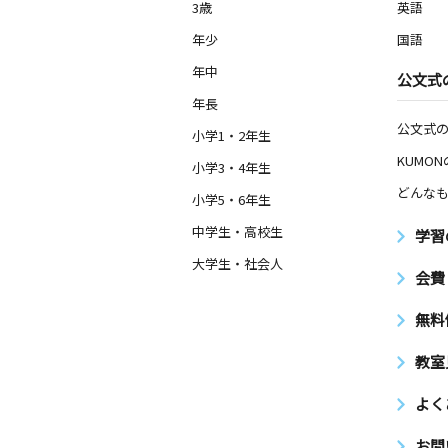
3歳
英語
年少
国語
年中
公文式
年長
公文式
小学1・2年生
KUMO
小学3・4年生
どんなも
小学5・6年生
中学生・高校生
学習
大学生・社会人
会費
無料
教室
よく
お問