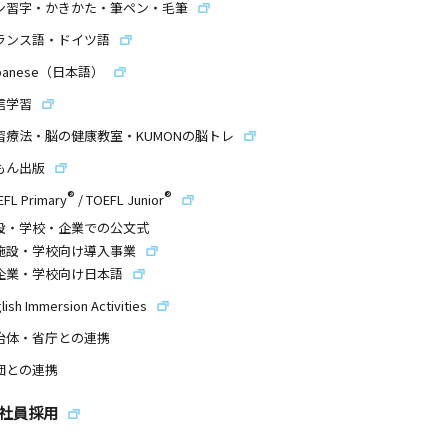
ン習字・かきかた・筆ペン・毛筆
ランス語・ドイツ語
panese（日本語）
信学習
習療法・脳の健康教室・KUMONの脳トレ
もん出版
®
®
EFL Primary
/
TOEFL Junior
設・学校・企業での公文式
施設・学校向け導入事業
企業・学校向け日本語
lish Immersion Activities
治体・省庁との連携
団との連携
社員採用