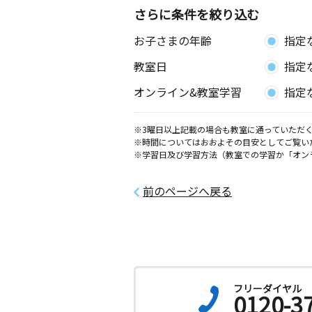
さらに条件を絞り込む
小正教室
お子さまの年齢
指定
月
火
水
木
金
土
1歳～高校生
教室日
指定
愛知県稲沢市小池３丁目２３番９
オンライン&教室学習
指定
※3曜日以上記載の場合も教室に通っていただく
※時間についてはおおよその目安としてご覧い
※学習日及び学習方法（教室での学習か「オン
前のページへ戻る
フリーダイヤル
0120-3