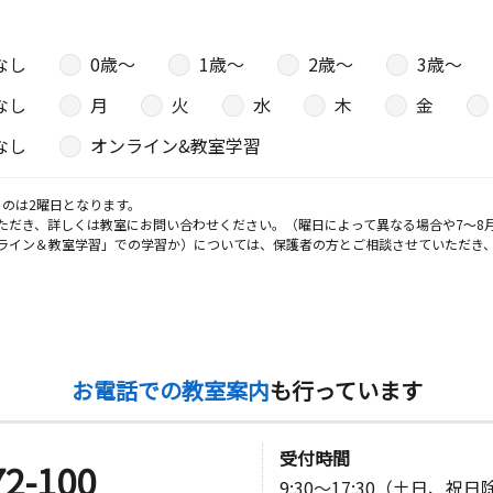
なし
0歳〜
1歳〜
2歳〜
3歳〜
日
なし
月
火
水
木
金
なし
オンライン&教室学習
のは2曜日となります。
ただき、詳しくは教室にお問い合わせください。（曜日によって異なる場合や7～8
ライン＆教室学習」での学習か）については、保護者の方とご相談させていただき
お電話での教室案内
も行っています
受付時間
72-100
9:30～17:30（土日、祝