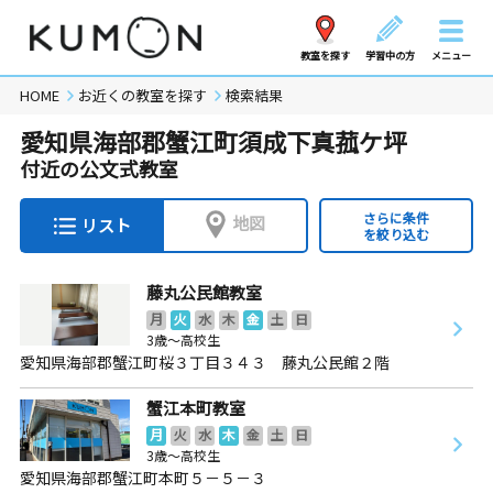
教室を探す
学習中の方
メニュー
HOME
お近くの教室を探す
検索結果
愛知県海部郡蟹江町須成下真菰ケ坪
付近の公文式教室
さらに条件
地図
リスト
を絞り込む
藤丸公民館教室
月
火
水
木
金
土
日
3歳～高校生
愛知県海部郡蟹江町桜３丁目３４３ 藤丸公民館２階
蟹江本町教室
月
火
水
木
金
土
日
3歳～高校生
愛知県海部郡蟹江町本町５－５－３