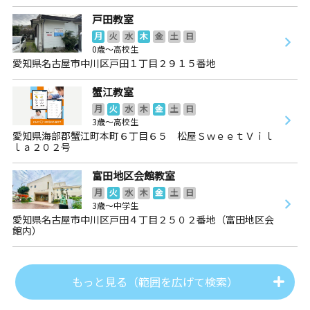
戸田教室
月
火
水
木
金
土
日
0歳～高校生
愛知県名古屋市中川区戸田１丁目２９１５番地
蟹江教室
月
火
水
木
金
土
日
3歳～高校生
愛知県海部郡蟹江町本町６丁目６５ 松屋ＳｗｅｅｔＶｉｌ
ｌａ２０２号
富田地区会館教室
月
火
水
木
金
土
日
3歳～中学生
愛知県名古屋市中川区戸田４丁目２５０２番地（富田地区会
館内）
もっと見る（範囲を広げて検索）