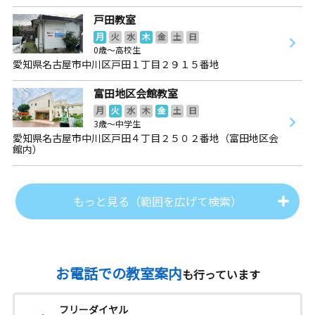
戸田教室
月
火
水
木
金
土
日
0歳～高校生
愛知県名古屋市中川区戸田１丁目２９１５番地
富田地区会館教室
月
火
水
木
金
土
日
3歳～中学生
愛知県名古屋市中川区戸田４丁目２５０２番地（富田地区会
館内）
もっと見る（範囲を広げて検索）
お電話での教室案内
も行っています
フリーダイヤル