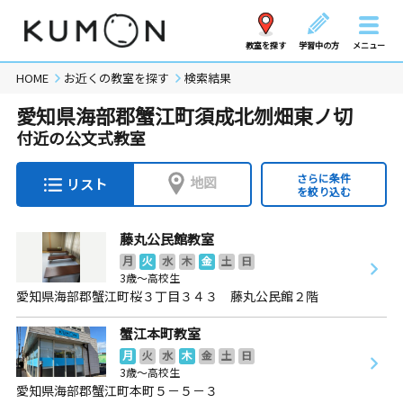
教室を探す
学習中の方
メニュー
HOME
お近くの教室を探す
検索結果
愛知県海部郡蟹江町須成北刎畑東ノ切
付近の公文式教室
さらに条件
地図
リスト
を絞り込む
藤丸公民館教室
月
火
水
木
金
土
日
3歳～高校生
愛知県海部郡蟹江町桜３丁目３４３ 藤丸公民館２階
蟹江本町教室
月
火
水
木
金
土
日
3歳～高校生
愛知県海部郡蟹江町本町５－５－３