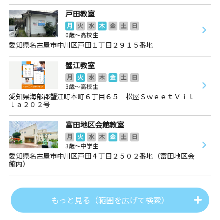
戸田教室
月
火
水
木
金
土
日
0歳～高校生
愛知県名古屋市中川区戸田１丁目２９１５番地
蟹江教室
月
火
水
木
金
土
日
3歳～高校生
愛知県海部郡蟹江町本町６丁目６５ 松屋ＳｗｅｅｔＶｉｌ
ｌａ２０２号
富田地区会館教室
月
火
水
木
金
土
日
3歳～中学生
愛知県名古屋市中川区戸田４丁目２５０２番地（富田地区会
館内）
もっと見る（範囲を広げて検索）