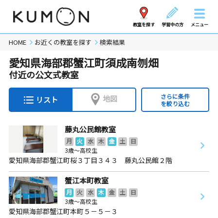
教室を探す
学習中の方
メニュー
HOME
お近くの教室を探す
検索結果
愛知県海部郡蟹江町須成南刎畑
付近の公文式教室
さらに条件
地図
リスト
を絞り込む
藤丸公民館教室
月
火
水
木
金
土
日
3歳～高校生
愛知県海部郡蟹江町桜３丁目３４３ 藤丸公民館２階
蟹江本町教室
月
火
水
木
金
土
日
3歳～高校生
愛知県海部郡蟹江町本町５－５－３