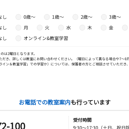
なし
0歳〜
1歳〜
2歳〜
3歳〜
日
なし
月
火
水
木
金
２階
なし
オンライン&教室学習
のは2曜日となります。
日
ただき、詳しくは教室にお問い合わせください。（曜日によって異なる場合や7～8
ライン＆教室学習」での学習か）については、保護者の方とご相談させていただき
２ 西之森
日
お電話での教室案内
も行っています
６番地レジ
受付時間
72-100
9:30～17:30（土日、祝