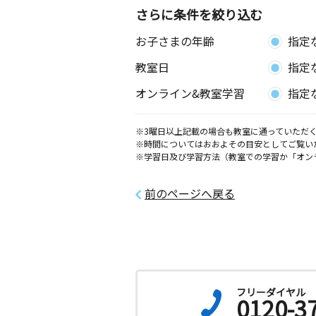
（富田地区会館内）
さらに条件を絞り込む
お子さまの年齢
指定
学戸教室
月
火
水
木
金
土
教室日
指定
3歳～高校生
愛知県海部郡蟹江町源氏４丁目２０ 
オンライン&教室学習
指定
須西教室
※3曜日以上記載の場合も教室に通っていただく
月
火
水
木
金
土
※時間についてはおおよその目安としてご覧い
0歳～高校生
※学習日及び学習方法（教室での学習か「オン
愛知県海部郡蟹江町西之森１丁目１２
公民館
前のページへ戻る
服部教室
月
火
水
木
金
土
1歳～高校生
愛知県名古屋市中川区服部４丁目５０
デンスさくら１０１
フリーダイヤル
0120-3
あかぼし教室