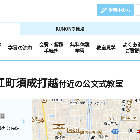
学習中の方
KUMONの原点
の
会費・各種
無料体験
よくあ
学習の流れ
教室見学
手続き
学習
ご質問
江町須成打越
付近の公文式教室
日
藤丸公民館