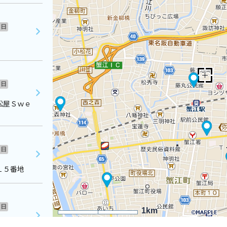
日
日
松屋Ｓｗｅ
日
１５番地
日
1km
０２番地