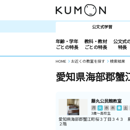
公文式学習
年齢・学年
教科・教材
公文式
ごとの特長
ごとの特長
特長
HOME
お近くの教室を探す
検索結果
愛知県海部郡蟹
藤丸公民館教室
月
火
水
木
金
土
3歳～高校生
愛知県海部郡蟹江町桜３丁目３４３ 
２階