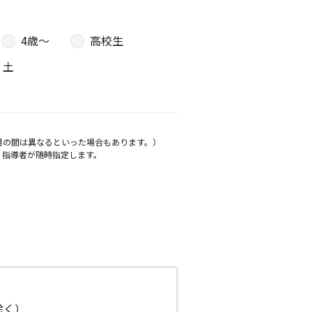
4歳〜
高校生
土
月の間は異なるといった場合もあります。）
、指導者が随時指定します。
日除く）