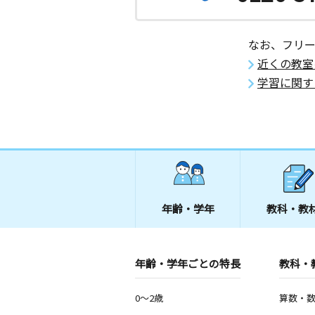
月
火
水
木
金
土
3歳～高校生
愛知県名古屋市中川区富田町千音寺東
なお、フリ
５０５－３
近くの教室
学習に関す
年齢・学年
教科・教
年齢・学年ごとの特長
教科・
0～2歳
算数・