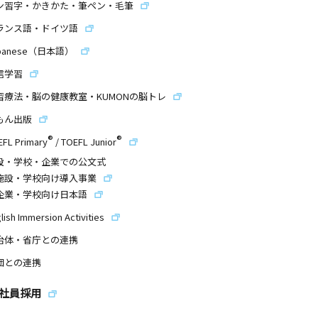
ン習字・かきかた・筆ペン・毛筆
ランス語・ドイツ語
panese（日本語）
信学習
習療法・脳の健康教室・KUMONの脳トレ
もん出版
®
®
EFL Primary
/
TOEFL Junior
設・学校・企業での公文式
施設・学校向け導入事業
企業・学校向け日本語
lish Immersion Activities
治体・省庁との連携
団との連携
社員採用