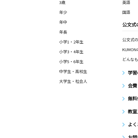
3歳
英語
年少
国語
年中
公文式
年長
公文式
小学1・2年生
KUMO
小学3・4年生
どんなも
小学5・6年生
中学生・高校生
学習
大学生・社会人
会費
無料
教室
よく
お問