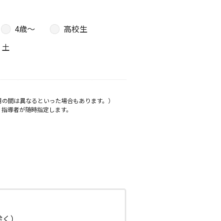
4歳〜
高校生
土
月の間は異なるといった場合もあります。）
、指導者が随時指定します。
日除く）