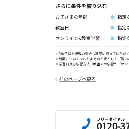
（富田地区会館内）
さらに条件を絞り込む
お子さまの年齢
指定
学戸教室
月
火
水
木
金
土
教室日
指定
3歳～高校生
愛知県海部郡蟹江町源氏４丁目２０ 
オンライン&教室学習
指定
須西教室
※3曜日以上記載の場合も教室に通っていただく
月
火
水
木
金
土
※時間についてはおおよその目安としてご覧い
0歳～高校生
※学習日及び学習方法（教室での学習か「オン
愛知県海部郡蟹江町西之森１丁目１２
公民館
前のページへ戻る
服部教室
月
火
水
木
金
土
1歳～高校生
愛知県名古屋市中川区服部４丁目５０
デンスさくら１０１
フリーダイヤル
0120-3