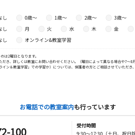
なし
0歳〜
1歳〜
2歳〜
3歳〜
日
なし
月
火
水
木
金
２階
なし
オンライン&教室学習
のは2曜日となります。
日
ただき、詳しくは教室にお問い合わせください。（曜日によって異なる場合や7～8
ライン＆教室学習」での学習か）については、保護者の方とご相談させていただき
２ 西之森
日
お電話での教室案内
も行っています
６番地レジ
受付時間
72-100
9:30～17:30（土日、祝