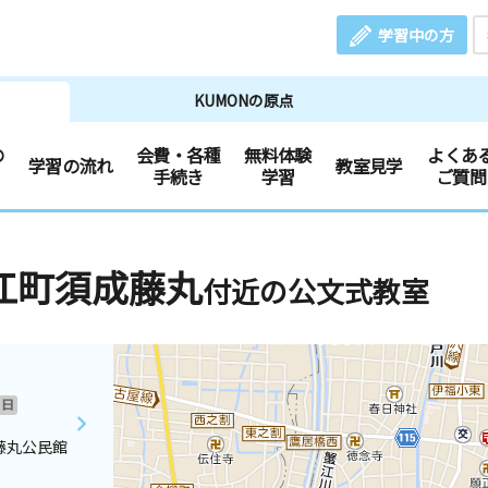
学習中の方
KUMONの原点
の
会費・各種
無料体験
よくあ
学習の流れ
教室見学
手続き
学習
ご質問
江町須成藤丸
付近の公文式教室
日
藤丸公民館