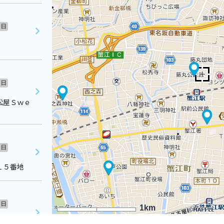
日
日
松屋Ｓｗｅ
日
１５番地
日
1km
０２番地