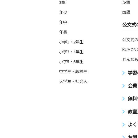
3歳
英語
年少
国語
年中
公文式
年長
公文式
小学1・2年生
KUMO
小学3・4年生
どんなも
小学5・6年生
中学生・高校生
学習
大学生・社会人
会費
無料
教室
よく
お問