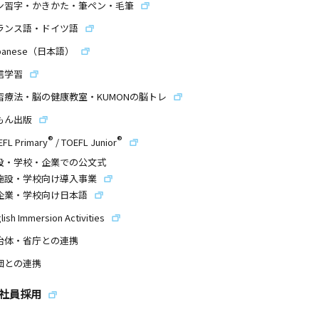
ン習字・かきかた・筆ペン・毛筆
ランス語・ドイツ語
panese（日本語）
信学習
習療法・脳の健康教室・KUMONの脳トレ
もん出版
®
®
EFL Primary
/
TOEFL Junior
設・学校・企業での公文式
施設・学校向け導入事業
企業・学校向け日本語
lish Immersion Activities
治体・省庁との連携
団との連携
社員採用