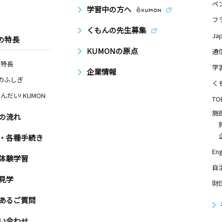
ペ
学習中の方へ
フ
くもんの先生募集
Ja
の特長
KUMONの原点
通
の特長
学
企業情報
Nのふしぎ
く
んだい! KUMON
TO
施
の流れ
・各種手続き
Eng
体験学習
自
見学
財
あるご質問
い合わせ