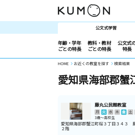
公文式学習
年齢・学年
教科・教材
公文式
ごとの特長
ごとの特長
特長
HOME
お近くの教室を探す
検索結果
愛知県海部郡蟹
藤丸公民館教室
月
火
水
木
金
土
3歳～高校生
愛知県海部郡蟹江町桜３丁目３４３ 
２階