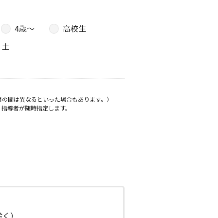
4歳〜
高校生
土
月の間は異なるといった場合もあります。）
、指導者が随時指定します。
日除く）