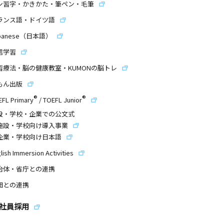
ン習字・かきかた・筆ペン・毛筆
ランス語・ドイツ語
panese（日本語）
信学習
習療法・脳の健康教室・KUMONの脳トレ
もん出版
®
®
EFL Primary
/
TOEFL Junior
設・学校・企業での公文式
施設・学校向け導入事業
企業・学校向け日本語
lish Immersion Activities
治体・省庁との連携
団との連携
社員採用