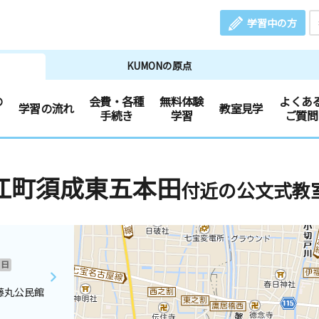
学習中の方
KUMONの原点
の
会費・各種
無料体験
よくあ
学習の流れ
教室見学
手続き
学習
ご質問
江町須成東五本田
付近の公文式教
日
藤丸公民館