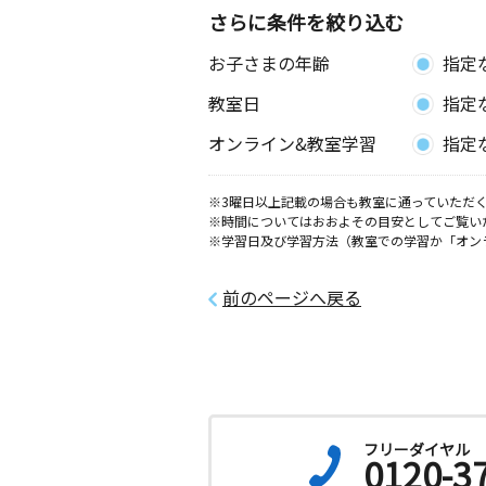
（富田地区会館内）
さらに条件を絞り込む
お子さまの年齢
指定
学戸教室
月
火
水
木
金
土
教室日
指定
3歳～高校生
愛知県海部郡蟹江町源氏４丁目２０ 
オンライン&教室学習
指定
須西教室
※3曜日以上記載の場合も教室に通っていただく
月
火
水
木
金
土
※時間についてはおおよその目安としてご覧い
0歳～高校生
※学習日及び学習方法（教室での学習か「オン
愛知県海部郡蟹江町西之森１丁目１２
公民館
前のページへ戻る
あかぼし教室
月
火
水
木
金
土
3歳～高校生
愛知県名古屋市中川区富田町千音寺東
５０５－３
フリーダイヤル
0120-3