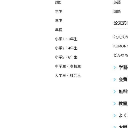
3歳
英語
年少
国語
年中
公文式
年長
公文式
小学1・2年生
KUMO
小学3・4年生
どんなも
小学5・6年生
中学生・高校生
学習
大学生・社会人
会費
無料
教室
よく
お問