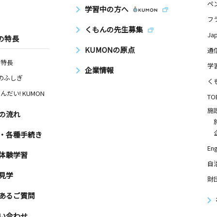
ペ
学習中の方へ
フ
くもんの先生募集
Ja
の特長
KUMONの原点
通
の特長
学
企業情報
Nのふしぎ
く
んだい! KUMON
TO
施
の流れ
・各種手続き
Eng
体験学習
自
見学
財
あるご質問
い合わせ