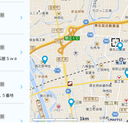
日
日
松屋Ｓｗｅ
日
１５番地
日
1km
０２番地