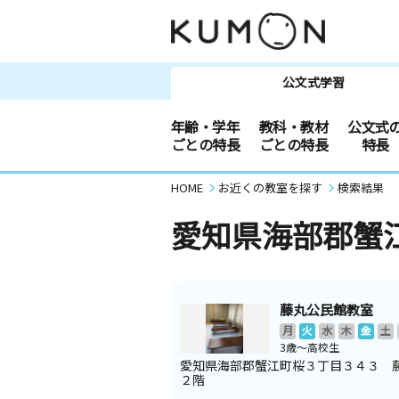
公文式学習
年齢・学年
教科・教材
公文式
ごとの特長
ごとの特長
特長
HOME
お近くの教室を探す
検索結果
愛知県海部郡蟹
藤丸公民館教室
月
火
水
木
金
土
3歳～高校生
愛知県海部郡蟹江町桜３丁目３４３ 
２階