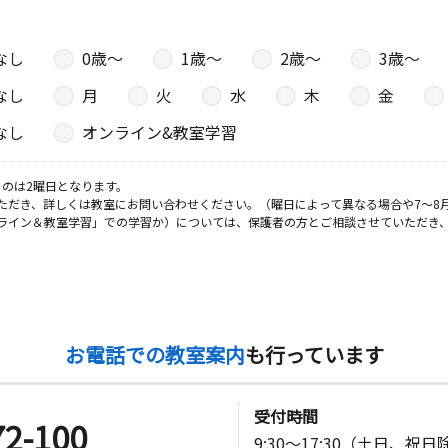
なし
0歳〜
1歳〜
2歳〜
3歳〜
日
なし
月
火
水
木
金
２階
なし
オンライン&教室学習
のは2曜日となります。
日
ただき、詳しくは教室にお問い合わせください。（曜日によって異なる場合や7～8
ライン＆教室学習」での学習か）については、保護者の方とご相談させていただき
２ 西之森
日
お電話での教室案内
も行っています
川岸塚 １
受付時間
72-100
9:30～17:30（土日、祝