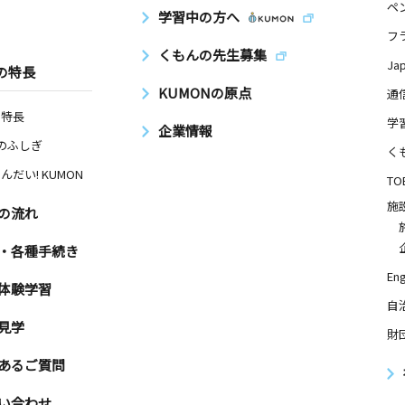
ペ
学習中の方へ
フ
くもんの先生募集
Ja
の特長
KUMONの原点
通
の特長
学
企業情報
Nのふしぎ
く
んだい! KUMON
TO
施
の流れ
・各種手続き
Eng
体験学習
自
見学
財
あるご質問
い合わせ