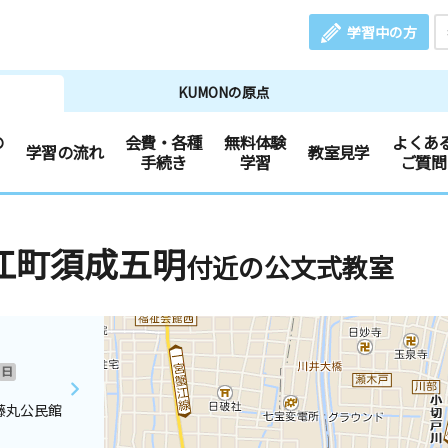
学習中の方
KUMONの原点
の
会費・各種
無料体験
よくあ
学習の流れ
教室見学
手続き
学習
ご質問
江町須成五明
付近の公文式教室
日
藤丸公民館