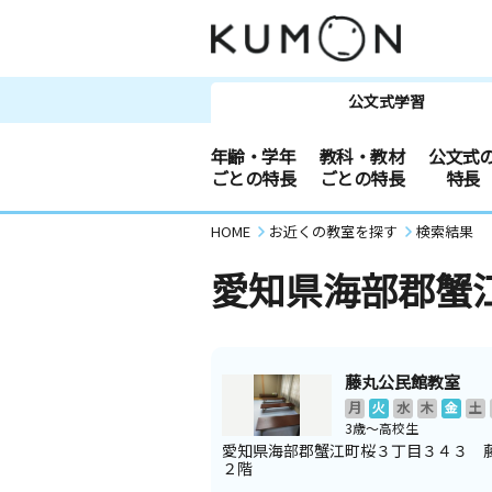
公文式学習
年齢・学年
教科・教材
公文式
ごとの特長
ごとの特長
特長
HOME
お近くの教室を探す
検索結果
愛知県海部郡蟹
藤丸公民館教室
月
火
水
木
金
土
3歳～高校生
愛知県海部郡蟹江町桜３丁目３４３ 
２階