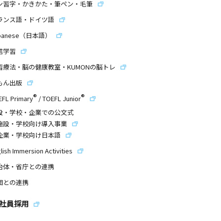
ン習字・かきかた・筆ペン・毛筆
ランス語・ドイツ語
panese（日本語）
信学習
習療法・脳の健康教室・KUMONの脳トレ
もん出版
®
®
EFL Primary
/
TOEFL Junior
設・学校・企業での公文式
施設・学校向け導入事業
企業・学校向け日本語
lish Immersion Activities
治体・省庁との連携
団との連携
社員採用