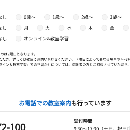
なし
0歳〜
1歳〜
2歳〜
3歳〜
日
なし
月
火
水
木
金
２ 西之森
なし
オンライン&教室学習
のは2曜日となります。
ただき、詳しくは教室にお問い合わせください。（曜日によって異なる場合や7～8
日
ライン＆教室学習」での学習か）については、保護者の方とご相談させていただき
川岸塚 １
お電話での教室案内
も行っています
受付時間
72-100
9:30～17:30（土日、祝