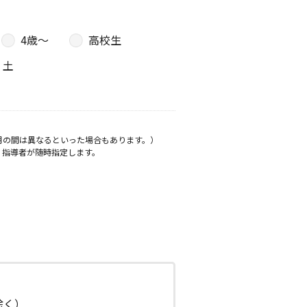
4歳〜
高校生
土
月の間は異なるといった場合もあります。）
、指導者が随時指定します。
日除く）