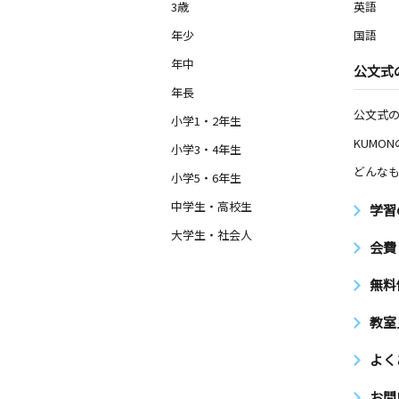
3歳
英語
年少
国語
年中
公文式
年長
公文式
小学1・2年生
KUMO
小学3・4年生
どんなも
小学5・6年生
中学生・高校生
学習
大学生・社会人
会費
無料
教室
よく
お問