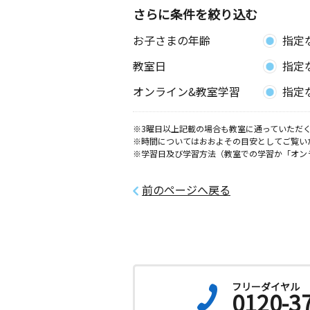
（富田地区会館内）
さらに条件を絞り込む
お子さまの年齢
指定
須西教室
月
火
水
木
金
土
教室日
指定
0歳～高校生
愛知県海部郡蟹江町西之森１丁目１２
オンライン&教室学習
指定
公民館
※3曜日以上記載の場合も教室に通っていただく
あかぼし教室
※時間についてはおおよその目安としてご覧い
月
火
水
木
金
土
※学習日及び学習方法（教室での学習か「オン
3歳～高校生
愛知県名古屋市中川区富田町千音寺東
５０５－３
前のページへ戻る
フリーダイヤル
0120-3