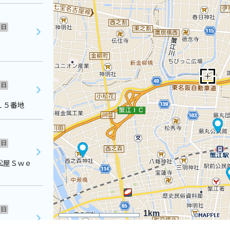
日
日
１５番地
日
松屋Ｓｗｅ
日
1km
０２番地