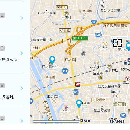
日
日
松屋Ｓｗｅ
日
１５番地
日
1km
２階