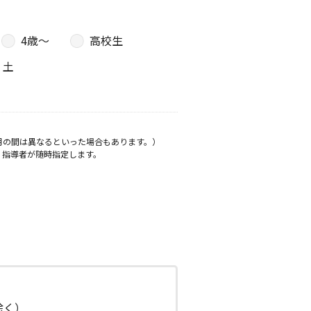
4歳〜
高校生
土
月の間は異なるといった場合もあります。）
、指導者が随時指定します。
日除く）