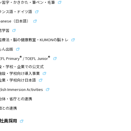
ン習字・かきかた・筆ペン・毛筆
ランス語・ドイツ語
panese（日本語）
信学習
習療法・脳の健康教室・KUMONの脳トレ
もん出版
®
®
EFL Primary
/
TOEFL Junior
設・学校・企業での公文式
施設・学校向け導入事業
企業・学校向け日本語
lish Immersion Activities
治体・省庁との連携
団との連携
社員採用