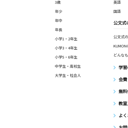
3歳
英語
年少
国語
年中
公文式
年長
公文式
小学1・2年生
KUMO
小学3・4年生
どんなも
小学5・6年生
中学生・高校生
学習
大学生・社会人
会費
無料
教室
よく
お問