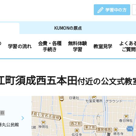
学習中の方
KUMONの原点
の
会費・各種
無料体験
よくあ
学習の流れ
教室見学
手続き
学習
ご質問
江町須成西五本田
付近の公文式教
日
藤丸公民館