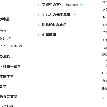
ペ
学習中の方へ
フ
くもんの先生募集
Ja
の特長
KUMONの原点
通
の特長
学
企業情報
Nのふしぎ
く
んだい! KUMON
TO
施
の流れ
・各種手続き
Eng
体験学習
自
見学
財
あるご質問
い合わせ