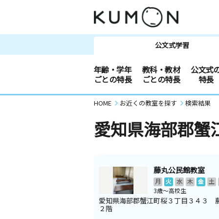
公文式学習
年齢・学年
教科・教材
公文式
ごとの特長
ごとの特長
特長
HOME
お近くの教室を探す
検索結果
愛知県海部郡蟹
藤丸公民館教室
月
火
水
木
金
土
3歳～高校生
愛知県海部郡蟹江町桜３丁目３４３ 
２階