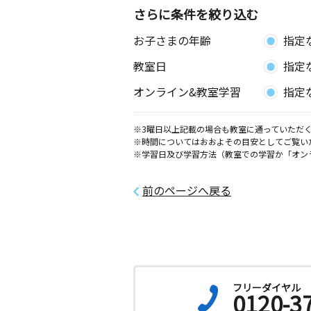
さらに条件を絞り込む
須西教室
お子さまの年齢
指定
月
火
水
木
金
土
0歳～高校生
教室日
指定
愛知県海部郡蟹江町西之森１丁目１２
公民館
オンライン&教室学習
指定
富田地区会館教室
※3曜日以上記載の場合も教室に通っていただく
月
火
水
木
金
土
※時間についてはおおよその目安としてご覧い
3歳～中学生
※学習日及び学習方法（教室での学習か「オン
愛知県名古屋市中川区戸田４丁目２５
（富田地区会館内）
前のページへ戻る
あかぼし教室
月
火
水
木
金
土
3歳～高校生
愛知県名古屋市中川区富田町千音寺東
５０５－３
フリーダイヤル
0120-3