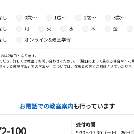
なし
0歳〜
1歳〜
2歳〜
3歳〜
日
なし
月
火
水
木
金
２ 西之森
なし
オンライン&教室学習
のは2曜日となります。
日
ただき、詳しくは教室にお問い合わせください。（曜日によって異なる場合や7～8
ライン＆教室学習」での学習か）については、保護者の方とご相談させていただき
０２番地
日
お電話での教室案内
も行っています
川岸塚 １
受付時間
72-100
9:30～17:30（土日、祝