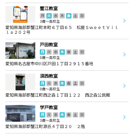
蟹江教室
月
火
水
木
金
土
日
3歳～高校生
愛知県海部郡蟹江町本町６丁目６５ 松屋ＳｗｅｅｔＶｉｌ
ｌａ２０２号
戸田教室
月
火
水
木
金
土
日
0歳～高校生
愛知県名古屋市中川区戸田１丁目２９１５番地
須西教室
月
火
水
木
金
土
日
0歳～高校生
愛知県海部郡蟹江町西之森１丁目１２２ 西之森公民館
学戸教室
月
火
水
木
金
土
日
3歳～高校生
愛知県海部郡蟹江町源氏４丁目２０ ２階