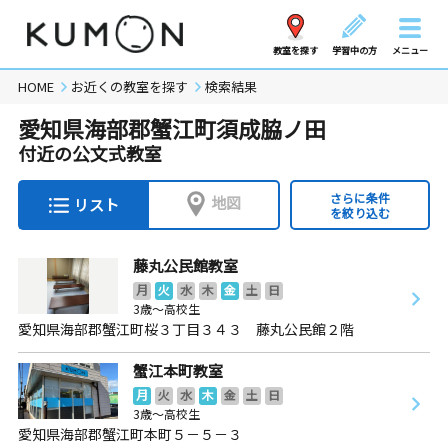
教室を探す
学習中の方
メニュー
HOME
お近くの教室を探す
検索結果
愛知県海部郡蟹江町須成脇ノ田
付近の公文式教室
さらに条件
地図
リスト
を絞り込む
藤丸公民館教室
月
火
水
木
金
土
日
3歳～高校生
愛知県海部郡蟹江町桜３丁目３４３ 藤丸公民館２階
蟹江本町教室
月
火
水
木
金
土
日
3歳～高校生
愛知県海部郡蟹江町本町５－５－３