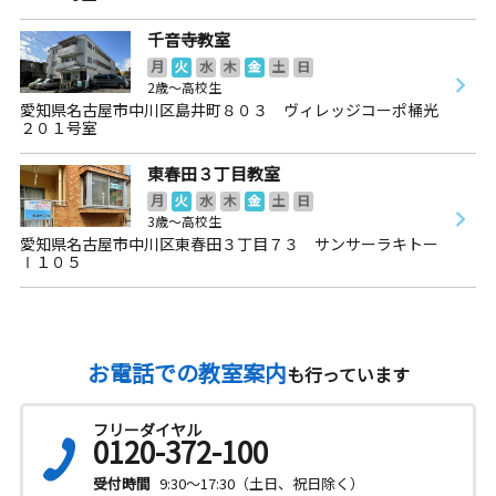
千音寺教室
月
火
水
木
金
土
日
2歳～高校生
愛知県名古屋市中川区島井町８０３ ヴィレッジコーポ桶光
２０１号室
東春田３丁目教室
月
火
水
木
金
土
日
3歳～高校生
愛知県名古屋市中川区東春田３丁目７３ サンサーラキトー
Ⅰ１０５
お電話での教室案内
も行っています
フリーダイヤル
0120-372-100
受付時間
9:30～17:30（土日、祝日除く）