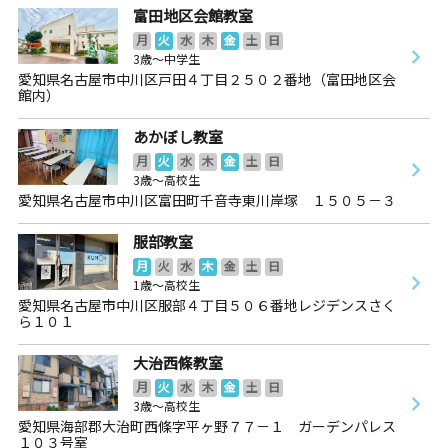
富田地区会館教室
月
火
水
木
金
土
日
3歳～中学生
愛知県名古屋市中川区戸田４丁目２５０２番地（富田地区会
館内）
あかぼし教室
月
火
水
木
金
土
日
3歳～高校生
愛知県名古屋市中川区富田町千音寺東川岸塚 １５０５－３
服部教室
月
火
水
木
金
土
日
1歳～高校生
愛知県名古屋市中川区服部４丁目５０６番地レジデンスさく
ら１０１
大治西條教室
月
火
水
木
金
土
日
3歳～高校生
愛知県海部郡大治町西條字平ヶ野７７－１ ガーデンパレス
１０３号室