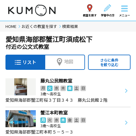
教室を探す
学習中の方
メニュー
HOME
お近くの教室を探す
検索結果
愛知県海部郡蟹江町須成松下
付近の公文式教室
さらに条件
地図
リスト
を絞り込む
藤丸公民館教室
月
火
水
木
金
土
日
3歳～高校生
愛知県海部郡蟹江町桜３丁目３４３ 藤丸公民館２階
蟹江本町教室
月
火
水
木
金
土
日
3歳～高校生
愛知県海部郡蟹江町本町５－５－３