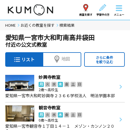
教室を探す
学習中の方
メニュー
HOME
お近くの教室を探す
検索結果
愛知県一宮市大和町南高井袋田
付近の公文式教室
さらに条件
地図
リスト
を絞り込む
妙興寺教室
月
火
水
木
金
土
日
2歳～高校生
愛知県一宮市大和町妙興寺２３６６学校法人 明法学園本部
観音寺教室
月
火
水
木
金
土
日
0歳～高校生
愛知県一宮市観音寺１丁目１４－１ メゾン・カンノン２０