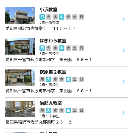
小沢教室
月
火
水
木
金
土
日
0歳～高校生
愛知県稲沢市高御堂１丁目１５－１７
はぎわら教室
月
火
水
木
金
土
日
3歳～高校生
愛知県一宮市萩原町串作字 東田面 ６６ー１
萩原第２教室
月
火
水
木
金
土
日
2歳～高校生
愛知県一宮市萩原町串作字 東田面 ６６－１
治郎丸教室
月
火
水
木
金
土
日
0歳～中学生
愛知県稲沢市治郎丸郷前町２３－２