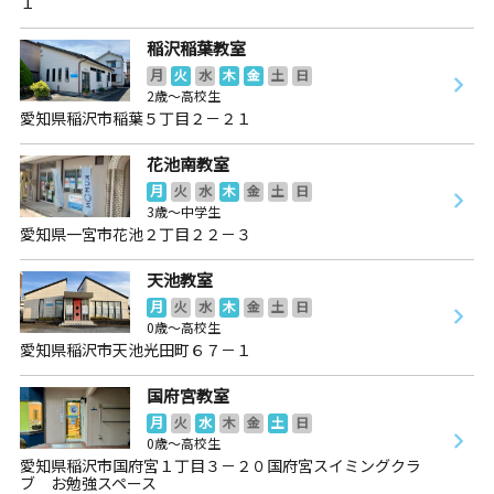
１
稲沢稲葉教室
月
火
水
木
金
土
日
2歳～高校生
愛知県稲沢市稲葉５丁目２－２１
花池南教室
月
火
水
木
金
土
日
3歳～中学生
愛知県一宮市花池２丁目２２－３
天池教室
月
火
水
木
金
土
日
0歳～高校生
愛知県稲沢市天池光田町６７－１
国府宮教室
月
火
水
木
金
土
日
0歳～高校生
愛知県稲沢市国府宮１丁目３－２０国府宮スイミングクラ
ブ お勉強スペース