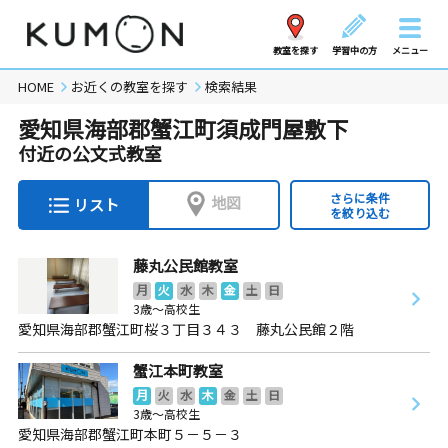
教室を探す
学習中の方
メニュー
HOME
お近くの教室を探す
検索結果
愛知県海部郡蟹江町須成門屋敷下
付近の公文式教室
さらに条件
地図
リスト
を絞り込む
藤丸公民館教室
月
火
水
木
金
土
日
3歳～高校生
愛知県海部郡蟹江町桜３丁目３４３ 藤丸公民館２階
蟹江本町教室
月
火
水
木
金
土
日
3歳～高校生
愛知県海部郡蟹江町本町５－５－３