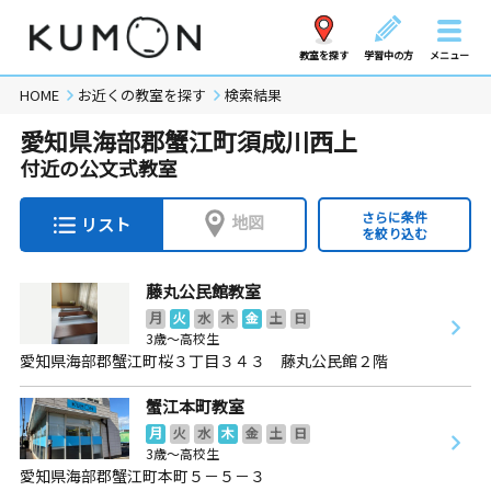
教室を探す
学習中の方
メニュー
HOME
お近くの教室を探す
検索結果
愛知県海部郡蟹江町須成川西上
付近の公文式教室
さらに条件
地図
リスト
を絞り込む
藤丸公民館教室
月
火
水
木
金
土
日
3歳～高校生
愛知県海部郡蟹江町桜３丁目３４３ 藤丸公民館２階
蟹江本町教室
月
火
水
木
金
土
日
3歳～高校生
愛知県海部郡蟹江町本町５－５－３