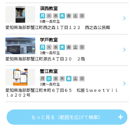
須西教室
月
火
水
木
金
土
日
0歳～高校生
愛知県海部郡蟹江町西之森１丁目１２２ 西之森公民館
学戸教室
月
火
水
木
金
土
日
3歳～高校生
愛知県海部郡蟹江町源氏４丁目２０ ２階
蟹江教室
月
火
水
木
金
土
日
3歳～高校生
愛知県海部郡蟹江町本町６丁目６５ 松屋ＳｗｅｅｔＶｉｌ
ｌａ２０２号
もっと見る（範囲を広げて検索）