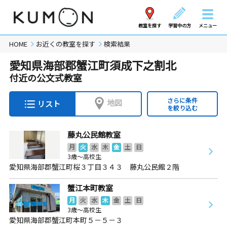
教室を探す
学習中の方
メニュー
HOME
お近くの教室を探す
検索結果
愛知県海部郡蟹江町須成下之割北
付近の公文式教室
さらに条件
地図
リスト
を絞り込む
藤丸公民館教室
月
火
水
木
金
土
日
3歳～高校生
愛知県海部郡蟹江町桜３丁目３４３ 藤丸公民館２階
蟹江本町教室
月
火
水
木
金
土
日
3歳～高校生
愛知県海部郡蟹江町本町５－５－３