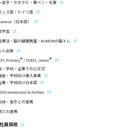
ン習字・かきかた・筆ペン・毛筆
ランス語・ドイツ語
panese（日本語）
信学習
習療法・脳の健康教室・KUMONの脳トレ
もん出版
®
®
EFL Primary
/
TOEFL Junior
設・学校・企業での公文式
施設・学校向け導入事業
企業・学校向け日本語
lish Immersion Activities
治体・省庁との連携
団との連携
社員採用