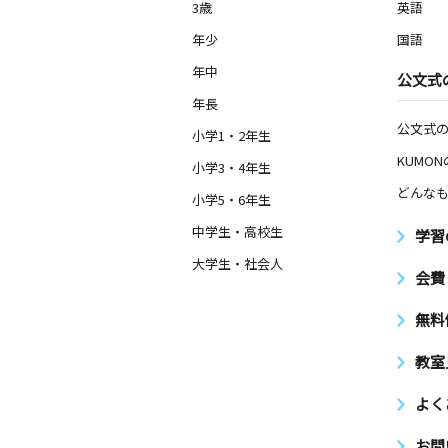
3歳
英語
年少
国語
年中
公文式
年長
公文式
小学1・2年生
KUMO
小学3・4年生
どんなも
小学5・6年生
中学生・高校生
学習
大学生・社会人
会費
無料
教室
よく
お問