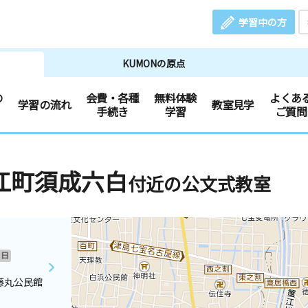
学習中の方
KUMONの原点
の
会費・各種
無料体験
よくあ
学習の流れ
教室見学
手続き
学習
ご質問
江町須成六白
付近の公文式教室
日
藤丸公民館