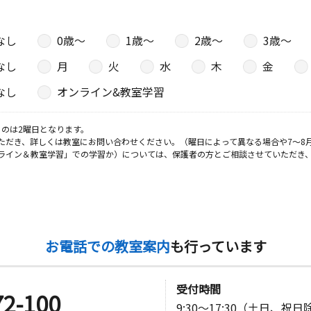
なし
0歳〜
1歳〜
2歳〜
3歳〜
日
なし
月
火
水
木
金
１５番地
なし
オンライン&教室学習
のは2曜日となります。
日
ただき、詳しくは教室にお問い合わせください。（曜日によって異なる場合や7～8
ライン＆教室学習」での学習か）については、保護者の方とご相談させていただき
０２番地
お電話での教室案内
も行っています
受付時間
72-100
9:30～17:30（土日、祝