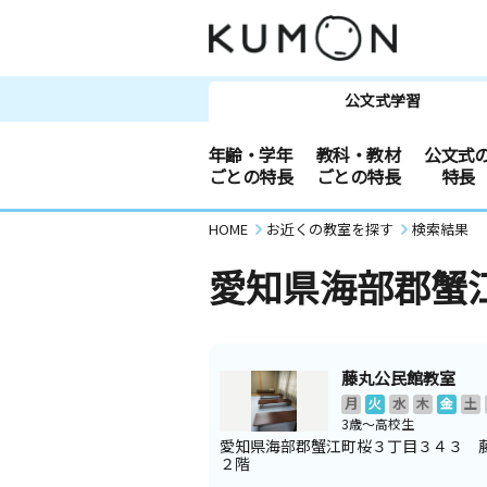
公文式学習
年齢・学年
教科・教材
公文式
ごとの特長
ごとの特長
特長
HOME
お近くの教室を探す
検索結果
愛知県海部郡蟹
藤丸公民館教室
月
火
水
木
金
土
3歳～高校生
愛知県海部郡蟹江町桜３丁目３４３ 
２階