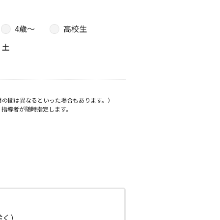
4歳〜
高校生
土
月の間は異なるといった場合もあります。）
、指導者が随時指定します。
日除く）