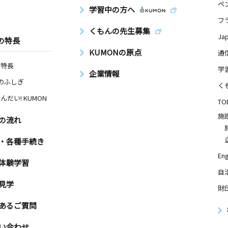
ペ
学習中の方へ
フ
くもんの先生募集
Ja
の特長
KUMONの原点
通
の特長
学
企業情報
Nのふしぎ
く
んだい! KUMON
TO
施
の流れ
・各種手続き
Eng
体験学習
自
見学
財
あるご質問
い合わせ