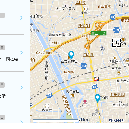
日
日
２ 西之森
日
２階
日
1km
松屋Ｓｗｅ