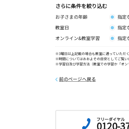
ｅｔＶｉｌｌａ２０２号
さらに条件を絞り込む
お子さまの年齢
指定
戸田教室
月
火
水
木
金
土
教室日
指定
0歳～高校生
愛知県名古屋市中川区戸田１丁目２９
オンライン&教室学習
指定
富田地区会館教室
※3曜日以上記載の場合も教室に通っていただく
月
火
水
木
金
土
※時間についてはおおよその目安としてご覧い
3歳～中学生
※学習日及び学習方法（教室での学習か「オン
愛知県名古屋市中川区戸田４丁目２５
（富田地区会館内）
前のページへ戻る
フリーダイヤル
0120-3