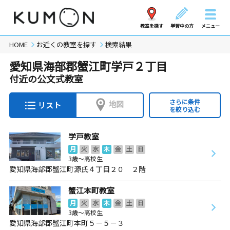
教室を探す
学習中の方
メニュー
HOME
お近くの教室を探す
検索結果
愛知県海部郡蟹江町学戸２丁目
付近の公文式教室
さらに条件
地図
リスト
を絞り込む
学戸教室
月
火
水
木
金
土
日
3歳～高校生
愛知県海部郡蟹江町源氏４丁目２０ ２階
蟹江本町教室
月
火
水
木
金
土
日
3歳～高校生
愛知県海部郡蟹江町本町５－５－３