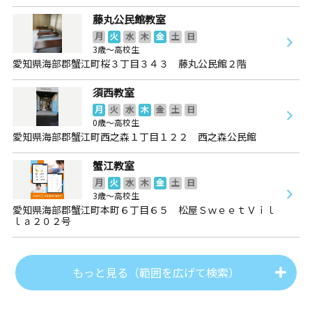
藤丸公民館教室
月
火
水
木
金
土
日
3歳～高校生
愛知県海部郡蟹江町桜３丁目３４３ 藤丸公民館２階
須西教室
月
火
水
木
金
土
日
0歳～高校生
愛知県海部郡蟹江町西之森１丁目１２２ 西之森公民館
蟹江教室
月
火
水
木
金
土
日
3歳～高校生
愛知県海部郡蟹江町本町６丁目６５ 松屋ＳｗｅｅｔＶｉｌ
ｌａ２０２号
もっと見る（範囲を広げて検索）