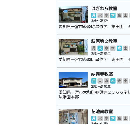
はぎわら教室
月
火
水
木
金
土
3歳～高校生
愛知県一宮市萩原町串作字 東田面 
萩原第２教室
月
火
水
木
金
土
2歳～高校生
愛知県一宮市萩原町串作字 東田面 
妙興寺教室
月
火
水
木
金
土
2歳～高校生
愛知県一宮市大和町妙興寺２３６６学
法学園本部
花池南教室
月
火
水
木
金
土
3歳～中学生
愛知県一宮市花池２丁目２２－３