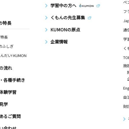
ペ
学習中の方へ
フ
くもんの先生募集
Ja
の特長
KUMONの原点
通
の特長
学
企業情報
Nのふしぎ
く
んだい! KUMON
TO
施
の流れ
・各種手続き
Eng
体験学習
自
見学
財
あるご質問
い合わせ