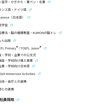
ン習字・かきかた・筆ペン・毛筆
ランス語・ドイツ語
panese（日本語）
信学習
習療法・脳の健康教室・KUMONの脳トレ
もん出版
®
®
EFL Primary
/
TOEFL Junior
設・学校・企業での公文式
施設・学校向け導入事業
企業・学校向け日本語
lish Immersion Activities
治体・省庁との連携
団との連携
社員採用