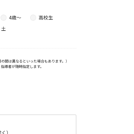
4歳〜
高校生
土
月の間は異なるといった場合もあります。）
、指導者が随時指定します。
日除く）