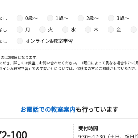
なし
0歳〜
1歳〜
2歳〜
3歳〜
なし
月
火
水
木
金
なし
オンライン&教室学習
のは2曜日となります。
ただき、詳しくは教室にお問い合わせください。（曜日によって異なる場合や7～8
ライン＆教室学習」での学習か）については、保護者の方とご相談させていただき
お電話での教室案内
も行っています
受付時間
72-100
9:30～17:30（土日、祝