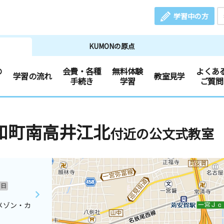
学習中の方
KUMONの原点
の
会費・各種
無料体験
よくあ
学習の流れ
教室見学
手続き
学習
ご質問
和町南高井江北
付近の公文式教室
日
メゾン・カ