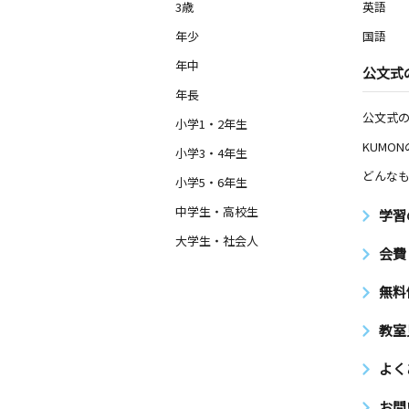
3歳
英語
年少
国語
年中
公文式
年長
公文式
小学1・2年生
KUMO
小学3・4年生
どんなも
小学5・6年生
中学生・高校生
学習
大学生・社会人
会費
無料
教室
よく
お問