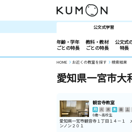
公文式学習
年齢・学年
教科・教材
公文式
ごとの特長
ごとの特長
特長
HOME
お近くの教室を探す
検索結果
愛知県一宮市大
観音寺教室
月
火
水
木
金
土
0歳～高校生
愛知県一宮市観音寺１丁目１４－１ 
ンノン２０１