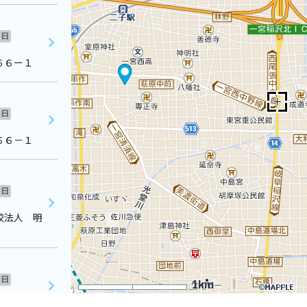
日
６６ー１
日
６６－１
日
校法人 明
日
1km