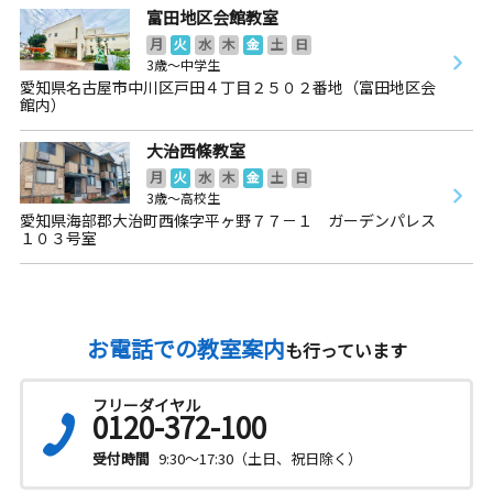
富田地区会館教室
月
火
水
木
金
土
日
3歳～中学生
愛知県名古屋市中川区戸田４丁目２５０２番地（富田地区会
館内）
大治西條教室
月
火
水
木
金
土
日
3歳～高校生
愛知県海部郡大治町西條字平ヶ野７７－１ ガーデンパレス
１０３号室
お電話での教室案内
も行っています
フリーダイヤル
0120-372-100
受付時間
9:30～17:30（土日、祝日除く）