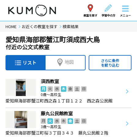
教室を探す
学習中の方
メニュー
HOME
お近くの教室を探す
検索結果
愛知県海部郡蟹江町須成西大鳥
付近の公文式教室
さらに条件
地図
リスト
を絞り込む
須西教室
月
火
水
木
金
土
日
0歳～高校生
愛知県海部郡蟹江町西之森１丁目１２２ 西之森公民館
藤丸公民館教室
月
火
水
木
金
土
日
3歳～高校生
愛知県海部郡蟹江町桜３丁目３４３ 藤丸公民館２階