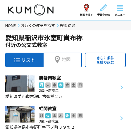
教室を探す
学習中の方
メニュー
HOME
お近くの教室を探す
検索結果
愛知県稲沢市氷室町貴布祢
付近の公文式教室
さらに条件
地図
リスト
を絞り込む
勝幡南教室
月
火
水
木
金
土
日
2歳～高校生
愛知県愛西市古瀬町古御堂２５
蛭間教室
月
火
水
木
金
土
日
3歳～高校生
愛知県津島市寺野町字下ノ町３９の２