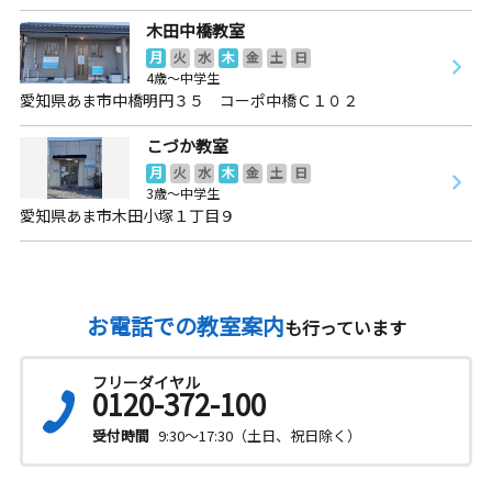
木田中橋教室
月
火
水
木
金
土
日
4歳～中学生
愛知県あま市中橋明円３５ コーポ中橋Ｃ１０２
こづか教室
月
火
水
木
金
土
日
3歳～中学生
愛知県あま市木田小塚１丁目９
お電話での教室案内
も行っています
フリーダイヤル
0120-372-100
受付時間
9:30～17:30（土日、祝日除く）