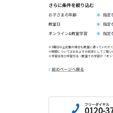
津島東教室
さらに条件を絞り込む
月
火
水
木
金
土
お子さまの年齢
指定
0歳～高校生
愛知県津島市立込町２丁目７０－１ 
教室日
指定
島Ａ
オンライン&教室学習
指定
木田教室
月
火
水
木
金
土
※3曜日以上記載の場合も教室に通っていただく
0歳～中学生
※時間についてはおおよその目安としてご覧い
愛知県あま市木田池成１９－４
※学習日及び学習方法（教室での学習か「オン
佐織教室
前のページへ戻る
月
火
水
木
金
土
0歳～高校生
愛知県愛西市草平町草場７７番地 草
コミュニティセンター
つしま北教室
月
火
水
木
金
土
フリーダイヤル
0120-3
3歳～高校生