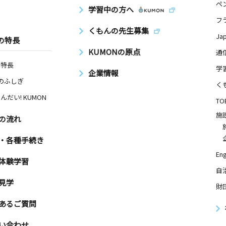
ペ
学習中の方へ
フ
くもんの先生募集
Ja
の特長
KUMONの原点
通
の特長
学
企業情報
Nのふしぎ
く
んだい! KUMON
TO
施
の流れ
・各種手続き
Eng
体験学習
自
見学
財
あるご質問
い合わせ