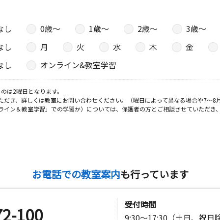
日
なし
0歳〜
1歳〜
2歳〜
3歳〜
スカイム津
なし
月
火
水
木
金
なし
オンライン&教室学習
日
のは2曜日となります。
ただき、詳しくは教室にお問い合わせください。（曜日によって異なる場合や7～8
ライン＆教室学習」での学習か）については、保護者の方とご相談させていただき
日
平地域防災
お電話での教室案内
も行っています
日
受付時間
72-100
9:30～17:30（土日、祝