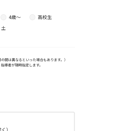
4歳〜
高校生
土
月の間は異なるといった場合もあります。）
、指導者が随時指定します。
日除く）