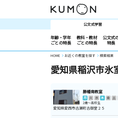
公文式学習
年齢・学年
教科・教材
公文式
ごとの特長
ごとの特長
特長
HOME
お近くの教室を探す
検索結果
愛知県稲沢市氷
勝幡南教室
月
火
水
木
金
土
2歳～高校生
愛知県愛西市古瀬町古御堂２５