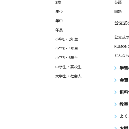
3歳
英語
年少
国語
年中
公文式
年長
公文式
小学1・2年生
KUMO
小学3・4年生
どんなも
小学5・6年生
中学生・高校生
学習
大学生・社会人
会費
無料
教室
よく
お問