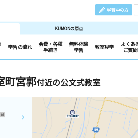
学習中の方
KUMONの原点
の
会費・各種
無料体験
よくあ
学習の流れ
教室見学
手続き
学習
ご質問
室町宮郭
付近の公文式教室
日