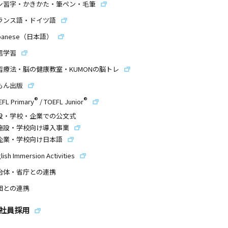
ン習字・かきかた・筆ペン・毛筆
ランス語・ドイツ語
panese（日本語）
信学習
習療法・脳の健康教室・KUMONの脳トレ
もん出版
®
®
EFL Primary
/
TOEFL Junior
設・学校・企業での公文式
施設・学校向け導入事業
企業・学校向け日本語
lish Immersion Activities
治体・省庁との連携
団との連携
社員採用