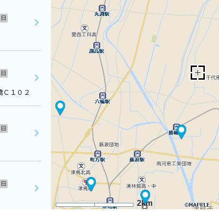
日
日
橋Ｃ１０２
日
日
2km