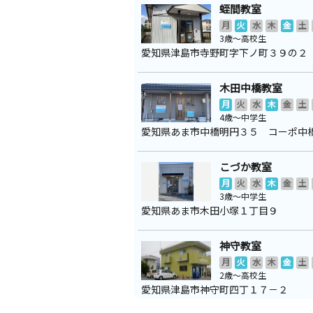
蛭間教室
月
火
水
木
金
土
3歳～高校生
愛知県津島市寺野町字下ノ町３９の２
木田中橋教室
月
火
水
木
金
土
4歳～中学生
愛知県あま市中橋明円３５ コーポ中
こづか教室
月
火
水
木
金
土
3歳～中学生
愛知県あま市木田小塚１丁目９
神守教室
月
火
水
木
金
土
2歳～高校生
愛知県津島市神守町四丁１７－２