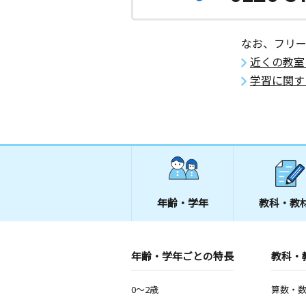
愛知県津島市米之座町１丁目４１番地
篠田教室
なお、フリ
月
火
水
木
金
土
近くの教室
2歳～高校生
愛知県あま市篠田稲荷１５１ ＭＳＫ
学習に関す
Ｆ
年齢・学年
教科・教
年齢・学年ごとの特長
教科・
0～2歳
算数・