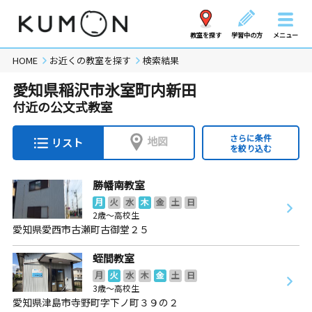
教室を探す
学習中の方
メニュー
HOME
お近くの教室を探す
検索結果
愛知県稲沢市氷室町内新田
付近の公文式教室
さらに条件
地図
リスト
を絞り込む
勝幡南教室
月
火
水
木
金
土
日
2歳～高校生
愛知県愛西市古瀬町古御堂２５
蛭間教室
月
火
水
木
金
土
日
3歳～高校生
愛知県津島市寺野町字下ノ町３９の２