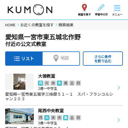
教室を探す
学習中の方
メニュー
HOME
お近くの教室を探す
検索結果
愛知県一宮市東五城北作野
付近の公文式教室
さらに条件
地図
リスト
を絞り込む
大徳教室
月
火
水
木
金
土
日
2歳～中学生
愛知県一宮市東五城字三味廓５１－１ スパ・フランコルシ
ャン２０３
尾西中央教室
月
火
水
木
金
土
日
3歳～中学生