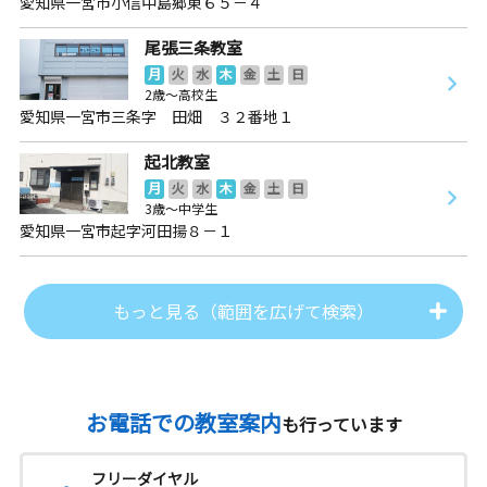
愛知県一宮市小信中島郷東６５－４
尾張三条教室
月
火
水
木
金
土
日
2歳～高校生
愛知県一宮市三条字 田畑 ３２番地１
起北教室
月
火
水
木
金
土
日
3歳～中学生
愛知県一宮市起字河田揚８－１
もっと見る（範囲を広げて検索）
お電話での教室案内
も行っています
フリーダイヤル