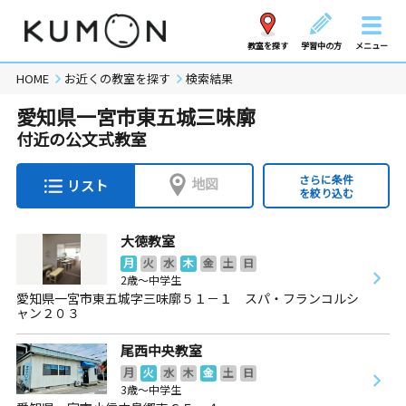
教室を探す
学習中の方
メニュー
HOME
お近くの教室を探す
検索結果
愛知県一宮市東五城三味廓
付近の公文式教室
さらに条件
地図
リスト
を絞り込む
大徳教室
月
火
水
木
金
土
日
2歳～中学生
愛知県一宮市東五城字三味廓５１－１ スパ・フランコルシ
ャン２０３
尾西中央教室
月
火
水
木
金
土
日
3歳～中学生