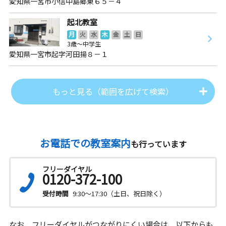
愛知県一宮市小信中島郷東６５－４
起北教室
月
火
水
木
金
土
日
3歳～中学生
愛知県一宮市起字河田揚８－１
もっと見る（範囲を広げて検索）
お電話での教室案内
も行っています
フリーダイヤル
0120-372-100
受付時間
9:30～17:30（土日、祝日除く）
なお、フリーダイヤルがつながりにくい場合は、以下からも