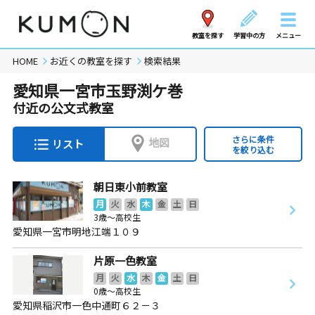
教室を探す
学習中の方
メニュー
HOME
お近くの教室を探す
検索結果
愛知県一宮市玉野渕ケ巻
付近の公文式教室
さらに条件
地図
リスト
を絞り込む
朝日東小前教室
月
火
水
木
金
土
日
3歳～高校生
愛知県一宮市明地江端１０９
片原一色教室
月
火
水
木
金
土
日
0歳～高校生
愛知県稲沢市一色中通町６２－３