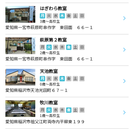
はぎわら教室
月
火
水
木
金
土
日
3歳～高校生
愛知県一宮市萩原町串作字 東田面 ６６ー１
萩原第２教室
月
火
水
木
金
土
日
2歳～高校生
愛知県一宮市萩原町串作字 東田面 ６６－１
天池教室
月
火
水
木
金
土
日
0歳～高校生
愛知県稲沢市天池光田町６７－１
牧川教室
月
火
水
木
金
土
日
1歳～高校生
愛知県稲沢市祖父江町両寺内平柳東１９９