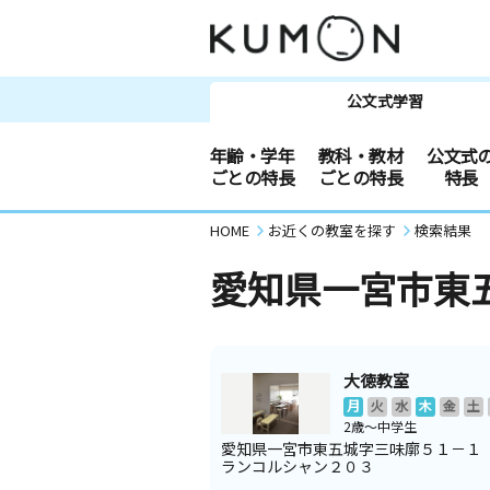
公文式学習
年齢・学年
教科・教材
公文式
ごとの特長
ごとの特長
特長
HOME
お近くの教室を探す
検索結果
愛知県一宮市東
大徳教室
月
火
水
木
金
土
2歳～中学生
愛知県一宮市東五城字三味廓５１－１
ランコルシャン２０３