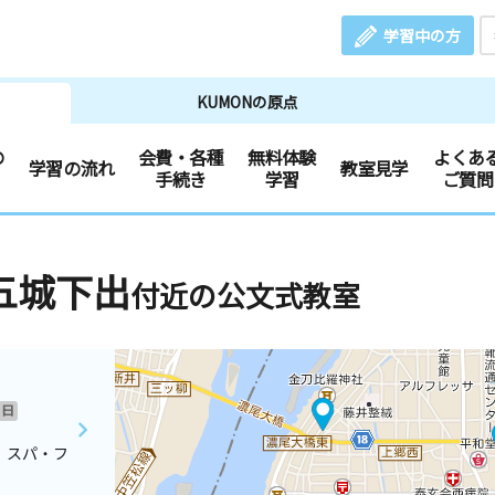
学習中の方
KUMONの原点
の
会費・各種
無料体験
よくあ
学習の流れ
教室見学
手続き
学習
ご質問
五城下出
付近の公文式教室
日
 スパ・フ