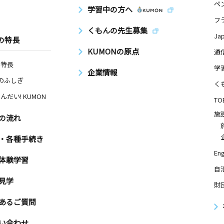
ペ
学習中の方へ
フ
くもんの先生募集
Ja
の特長
KUMONの原点
通
の特長
学
企業情報
Nのふしぎ
く
んだい! KUMON
TO
施
の流れ
・各種手続き
Eng
体験学習
自
見学
財
あるご質問
い合わせ