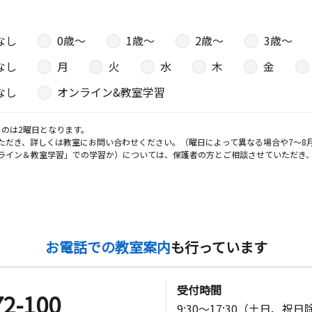
なし
0歳〜
1歳〜
2歳〜
3歳〜
なし
月
火
水
木
金
なし
オンライン&教室学習
のは2曜日となります。
ただき、詳しくは教室にお問い合わせください。（曜日によって異なる場合や7～8
ライン＆教室学習」での学習か）については、保護者の方とご相談させていただき
お電話での教室案内
も行っています
受付時間
72-100
9:30～17:30（土日、祝