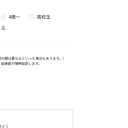
4歳〜
高校生
土
月の間は異なるといった場合もあります。）
、指導者が随時指定します。
日除く）