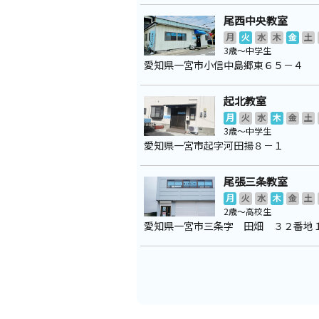
尾西中央教室
月
火
水
木
金
土
3歳～中学生
愛知県一宮市小信中島郷東６５－４
起北教室
月
火
水
木
金
土
3歳～中学生
愛知県一宮市起字河田揚８－１
尾張三条教室
月
火
水
木
金
土
2歳～高校生
愛知県一宮市三条字 田畑 ３２番地