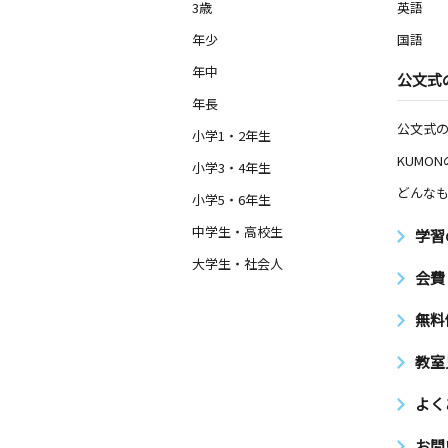
3歳
英語
年少
国語
年中
公文式
年長
公文式
小学1・2年生
KUMO
小学3・4年生
どんなも
小学5・6年生
中学生・高校生
学習
大学生・社会人
会費
無料
教室
よく
お問