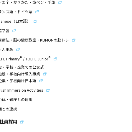
ン習字・かきかた・筆ペン・毛筆
ランス語・ドイツ語
panese（日本語）
信学習
習療法・脳の健康教室・KUMONの脳トレ
もん出版
®
®
EFL Primary
/
TOEFL Junior
設・学校・企業での公文式
施設・学校向け導入事業
企業・学校向け日本語
lish Immersion Activities
治体・省庁との連携
団との連携
社員採用