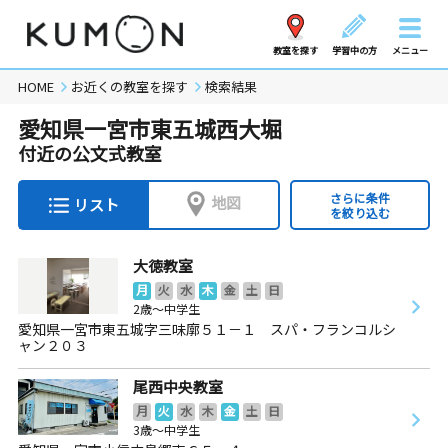
教室を探す
学習中の方
メニュー
HOME
お近くの教室を探す
検索結果
愛知県一宮市東五城西大堀
付近の公文式教室
さらに条件
地図
リスト
を絞り込む
大徳教室
月
火
水
木
金
土
日
2歳～中学生
愛知県一宮市東五城字三味廓５１－１ スパ・フランコルシ
ャン２０３
尾西中央教室
月
火
水
木
金
土
日
3歳～中学生