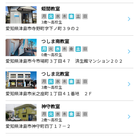
蛭間教室
月
火
水
木
金
土
日
3歳～高校生
愛知県津島市寺野町字下ノ町３９の２
つしま南教室
月
火
水
木
金
土
日
0歳～高校生
愛知県津島市今市場町３丁目４７ 済生館マンション２０２
つしま北教室
月
火
水
木
金
土
日
3歳～高校生
愛知県津島市米之座町１丁目４１番地 ２Ｆ
神守教室
月
火
水
木
金
土
日
2歳～高校生
愛知県津島市神守町四丁１７－２