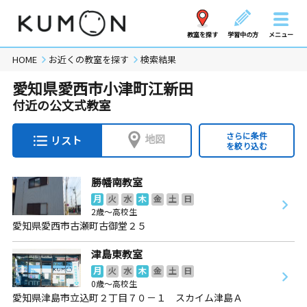
教室を探す
学習中の方
メニュー
HOME
お近くの教室を探す
検索結果
愛知県愛西市小津町江新田
付近の公文式教室
さらに条件
地図
リスト
を絞り込む
勝幡南教室
月
火
水
木
金
土
日
2歳～高校生
愛知県愛西市古瀬町古御堂２５
津島東教室
月
火
水
木
金
土
日
0歳～高校生
愛知県津島市立込町２丁目７０－１ スカイム津島Ａ