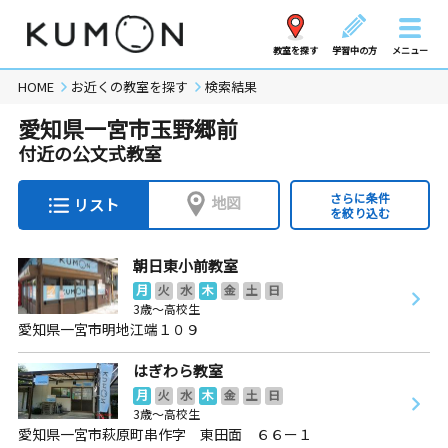
教室を探す
学習中の方
メニュー
HOME
お近くの教室を探す
検索結果
愛知県一宮市玉野郷前
付近の公文式教室
さらに条件
地図
リスト
を絞り込む
朝日東小前教室
月
火
水
木
金
土
日
3歳～高校生
愛知県一宮市明地江端１０９
はぎわら教室
月
火
水
木
金
土
日
3歳～高校生
愛知県一宮市萩原町串作字 東田面 ６６ー１