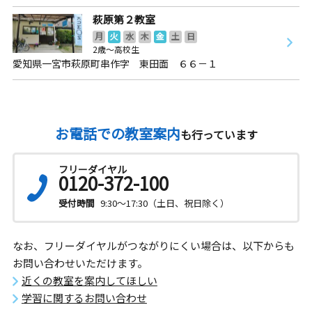
萩原第２教室
月
火
水
木
金
土
日
2歳～高校生
愛知県一宮市萩原町串作字 東田面 ６６－１
お電話での教室案内
も行っています
フリーダイヤル
0120-372-100
受付時間
9:30～17:30（土日、祝日除く）
なお、フリーダイヤルがつながりにくい場合は、以下からも
お問い合わせいただけます。
近くの教室を案内してほしい
学習に関するお問い合わせ