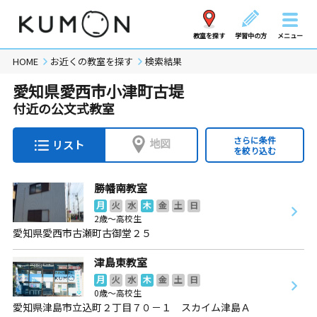
教室を探す
学習中の方
メニュー
HOME
お近くの教室を探す
検索結果
愛知県愛西市小津町古堤
付近の公文式教室
さらに条件
地図
リスト
を絞り込む
勝幡南教室
月
火
水
木
金
土
日
2歳～高校生
愛知県愛西市古瀬町古御堂２５
津島東教室
月
火
水
木
金
土
日
0歳～高校生
愛知県津島市立込町２丁目７０－１ スカイム津島Ａ