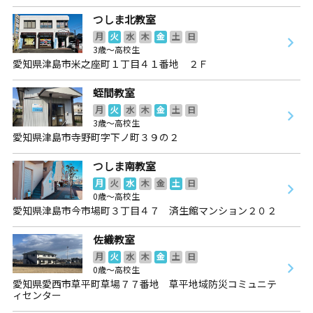
つしま北教室
月
火
水
木
金
土
日
3歳～高校生
愛知県津島市米之座町１丁目４１番地 ２Ｆ
蛭間教室
月
火
水
木
金
土
日
3歳～高校生
愛知県津島市寺野町字下ノ町３９の２
つしま南教室
月
火
水
木
金
土
日
0歳～高校生
愛知県津島市今市場町３丁目４７ 済生館マンション２０２
佐織教室
月
火
水
木
金
土
日
0歳～高校生
愛知県愛西市草平町草場７７番地 草平地域防災コミュニテ
ィセンター