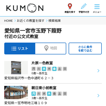
教室を探す
学習中の方
メニュー
HOME
お近くの教室を探す
検索結果
愛知県一宮市玉野下葭野
付近の公文式教室
さらに条件
地図
リスト
を絞り込む
片原一色教室
月
火
水
木
金
土
日
0歳～高校生
愛知県稲沢市一色中通町６２－３
朝日東小前教室
月
火
水
木
金
土
日
3歳～高校生
愛知県一宮市明地江端１０９