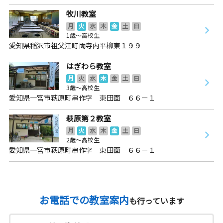
牧川教室
月
火
水
木
金
土
日
1歳～高校生
愛知県稲沢市祖父江町両寺内平柳東１９９
はぎわら教室
月
火
水
木
金
土
日
3歳～高校生
愛知県一宮市萩原町串作字 東田面 ６６ー１
萩原第２教室
月
火
水
木
金
土
日
2歳～高校生
愛知県一宮市萩原町串作字 東田面 ６６－１
お電話での教室案内
も行っています