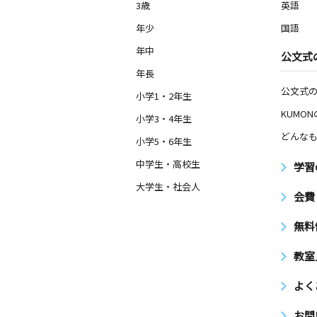
3歳
英語
年少
国語
年中
公文式
年長
公文式
小学1・2年生
KUMO
小学3・4年生
どんなも
小学5・6年生
中学生・高校生
学習
大学生・社会人
会費
無料
教室
よく
お問