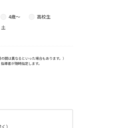
4歳〜
高校生
土
月の間は異なるといった場合もあります。）
、指導者が随時指定します。
日除く）