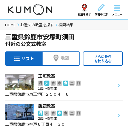
教室を探す
学習中の方
メニュー
HOME
お近くの教室を探す
検索結果
三重県鈴鹿市安塚町須田
付近の公文式教室
さらに条件
地図
リスト
を絞り込む
玉垣教室
月
火
水
木
金
土
日
1歳～高校生
三重県鈴鹿市東玉垣町２５０４－６
鈴鹿教室
月
火
水
木
金
土
日
2歳～高校生
三重県鈴鹿市神戸６丁目４－３０