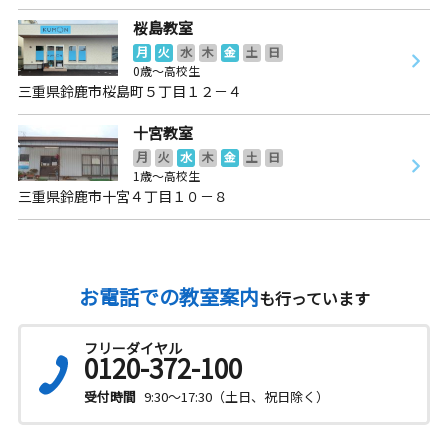
桜島教室
月
火
水
木
金
土
日
0歳～高校生
三重県鈴鹿市桜島町５丁目１２－４
十宮教室
月
火
水
木
金
土
日
1歳～高校生
三重県鈴鹿市十宮４丁目１０－８
お電話での教室案内
も行っています
フリーダイヤル
0120-372-100
受付時間
9:30～17:30（土日、祝日除く）