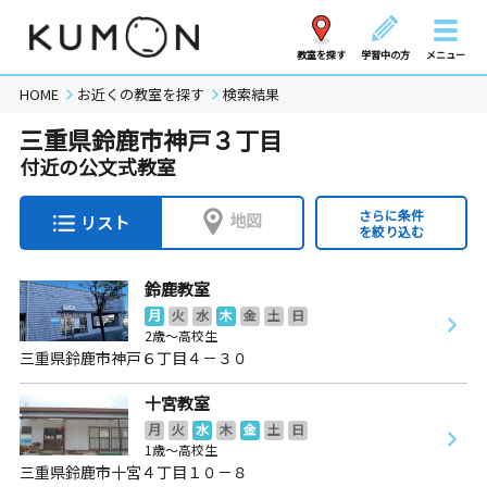
教室を探す
学習中の方
メニュー
HOME
お近くの教室を探す
検索結果
三重県鈴鹿市神戸３丁目
付近の公文式教室
さらに条件
地図
リスト
を絞り込む
鈴鹿教室
月
火
水
木
金
土
日
2歳～高校生
三重県鈴鹿市神戸６丁目４－３０
十宮教室
月
火
水
木
金
土
日
1歳～高校生
三重県鈴鹿市十宮４丁目１０－８