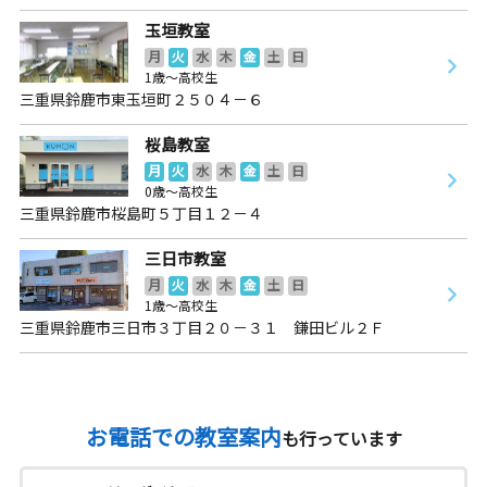
玉垣教室
月
火
水
木
金
土
日
1歳～高校生
三重県鈴鹿市東玉垣町２５０４－６
桜島教室
月
火
水
木
金
土
日
0歳～高校生
三重県鈴鹿市桜島町５丁目１２－４
三日市教室
月
火
水
木
金
土
日
1歳～高校生
三重県鈴鹿市三日市３丁目２０－３１ 鎌田ビル２Ｆ
お電話での教室案内
も行っています