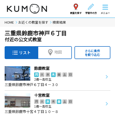
教室を探す
学習中の方
メニュー
HOME
お近くの教室を探す
検索結果
三重県鈴鹿市神戸６丁目
付近の公文式教室
さらに条件
地図
リスト
を絞り込む
鈴鹿教室
月
火
水
木
金
土
日
2歳～高校生
三重県鈴鹿市神戸６丁目４－３０
十宮教室
月
火
水
木
金
土
日
1歳～高校生
三重県鈴鹿市十宮４丁目１０－８