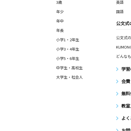
3歳
英語
年少
国語
年中
公文式
年長
公文式
小学1・2年生
KUMO
小学3・4年生
どんなも
小学5・6年生
中学生・高校生
学習
大学生・社会人
会費
無料
教室
よく
お問