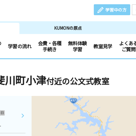
学習中の方
KUMONの原点
の
会費・各種
無料体験
よくあ
学習の流れ
教室見学
手続き
学習
ご質問
斐川町小津
付近の公文式教室
日
１