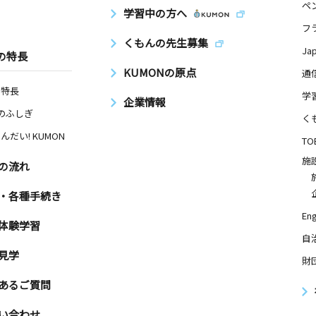
ペ
学習中の方へ
フ
くもんの先生募集
Ja
の特長
KUMONの原点
通
の特長
学
企業情報
Nのふしぎ
く
んだい! KUMON
TO
施
の流れ
・各種手続き
Eng
体験学習
自
見学
財
あるご質問
い合わせ