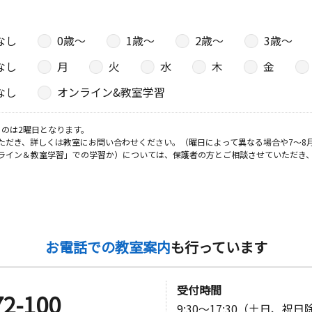
なし
0歳〜
1歳〜
2歳〜
3歳〜
なし
月
火
水
木
金
なし
オンライン&教室学習
のは2曜日となります。
ただき、詳しくは教室にお問い合わせください。（曜日によって異なる場合や7～8
ライン＆教室学習」での学習か）については、保護者の方とご相談させていただき
お電話での教室案内
も行っています
受付時間
72-100
9:30～17:30（土日、祝