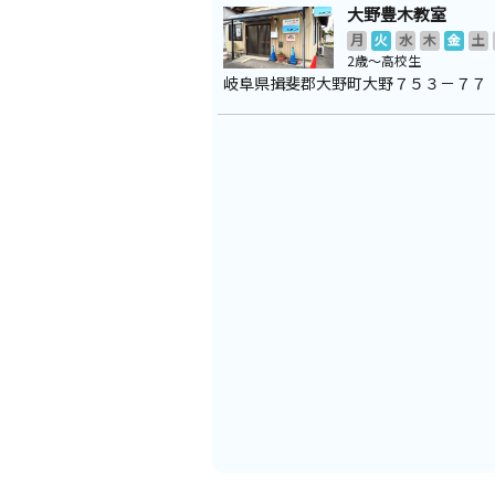
大野豊木教室
月
火
水
木
金
土
2歳～高校生
岐阜県揖斐郡大野町大野７５３－７７