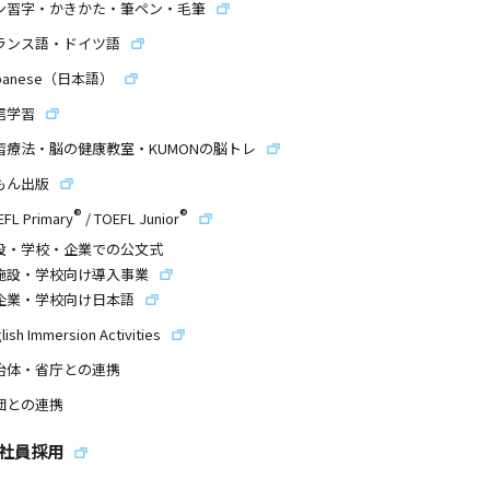
ン習字・かきかた・筆ペン・毛筆
ランス語・ドイツ語
panese（日本語）
信学習
習療法・脳の健康教室・KUMONの脳トレ
もん出版
®
®
EFL Primary
/
TOEFL Junior
設・学校・企業での公文式
施設・学校向け導入事業
企業・学校向け日本語
lish Immersion Activities
治体・省庁との連携
団との連携
社員採用