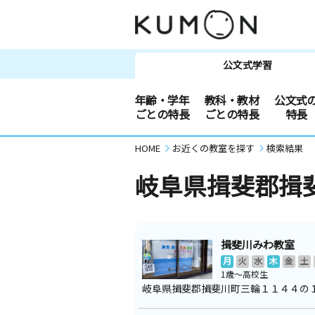
公文式学習
年齢・学年
教科・教材
公文式
ごとの特長
ごとの特長
特長
HOME
お近くの教室を探す
検索結果
岐阜県揖斐郡揖
揖斐川みわ教室
月
火
水
木
金
土
1歳～高校生
岐阜県揖斐郡揖斐川町三輪１１４４の