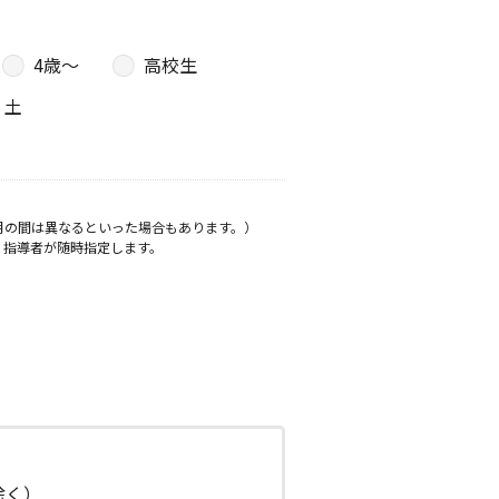
4歳〜
高校生
土
月の間は異なるといった場合もあります。）
、指導者が随時指定します。
日除く）