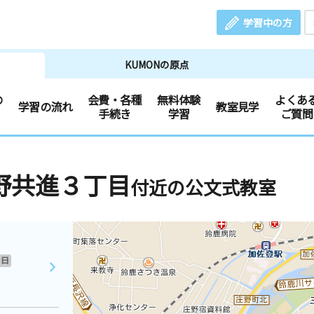
学習中の方
KUMONの原点
の
会費・各種
無料体験
よくあ
学習の流れ
教室見学
手続き
学習
ご質問
野共進３丁目
付近の公文式教室
日