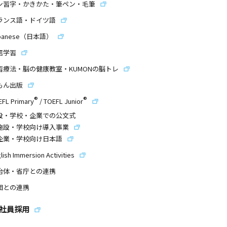
ン習字・かきかた・筆ペン・毛筆
ランス語・ドイツ語
panese（日本語）
信学習
習療法・脳の健康教室・KUMONの脳トレ
もん出版
®
®
EFL Primary
/
TOEFL Junior
設・学校・企業での公文式
施設・学校向け導入事業
企業・学校向け日本語
lish Immersion Activities
治体・省庁との連携
団との連携
社員採用