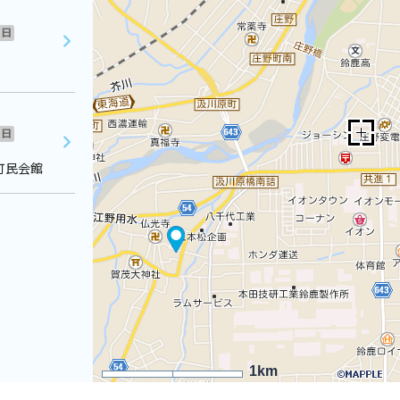
日
日
町民会館
1km