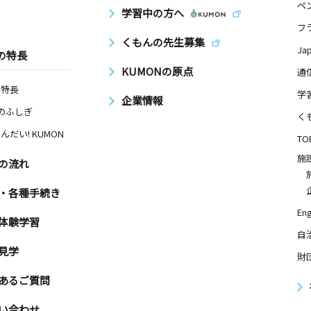
ペ
学習中の方へ
フ
くもんの先生募集
Ja
の特長
KUMONの原点
通
の特長
学
企業情報
Nのふしぎ
く
んだい! KUMON
TO
施
の流れ
・各種手続き
Eng
体験学習
自
見学
財
あるご質問
い合わせ