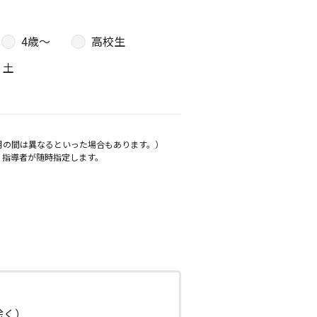
4歳〜
高校生
土
月の間は異なるといった場合もあります。）
、指導者が随時指定します。
日除く）