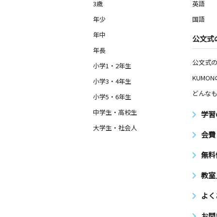
3歳
英語
年少
国語
年中
公文式
年長
公文式
小学1・2年生
KUMO
小学3・4年生
どんなも
小学5・6年生
中学生・高校生
学習
大学生・社会人
会費
無料
教室
よく
お問