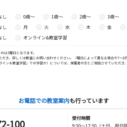
なし
0歳〜
1歳〜
2歳〜
3歳〜
なし
月
火
水
木
金
なし
オンライン&教室学習
のは2曜日となります。
ただき、詳しくは教室にお問い合わせください。（曜日によって異なる場合や7～8
ライン＆教室学習」での学習か）については、保護者の方とご相談させていただき
お電話での教室案内
も行っています
受付時間
72-100
9:30～17:30（土日、祝