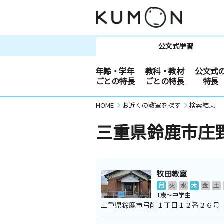
公文式学習
年齢・学年
教科・教材
公文式
ごとの特長
ごとの特長
特長
HOME
お近くの教室を探す
検索結果
三重県鈴鹿市庄
牧田教室
月
火
水
木
金
土
1歳～中学生
三重県鈴鹿市弓削１丁目１２番２６号