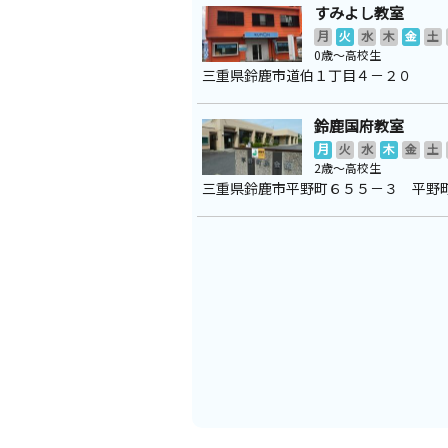
すみよし教室
月
火
水
木
金
土
0歳～高校生
三重県鈴鹿市道伯１丁目４－２０
鈴鹿国府教室
月
火
水
木
金
土
2歳～高校生
三重県鈴鹿市平野町６５５－３ 平野