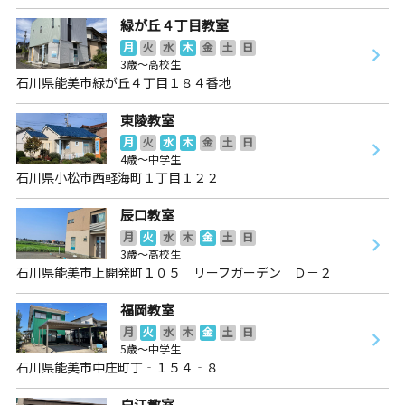
緑が丘４丁目教室
月
火
水
木
金
土
日
3歳～高校生
石川県能美市緑が丘４丁目１８４番地
東陵教室
月
火
水
木
金
土
日
4歳～中学生
石川県小松市西軽海町１丁目１２２
辰口教室
月
火
水
木
金
土
日
3歳～高校生
石川県能美市上開発町１０５ リーフガーデン Ｄ－２
福岡教室
月
火
水
木
金
土
日
5歳～中学生
石川県能美市中庄町丁‐１５４‐８
白江教室