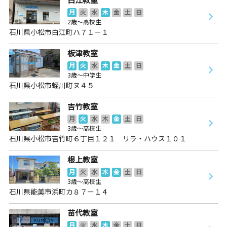
月
火
水
木
金
土
日
2歳～高校生
石川県小松市白江町ハ７１－１
板津教室
月
火
水
木
金
土
日
3歳～中学生
石川県小松市蛭川町ヌ４５
吉竹教室
月
火
水
木
金
土
日
3歳～高校生
石川県小松市吉竹町６丁目１２１ リラ・ハウス１０１
根上教室
月
火
水
木
金
土
日
3歳～高校生
石川県能美市浜町カ８７ー１４
苗代教室
月
火
水
木
金
土
日