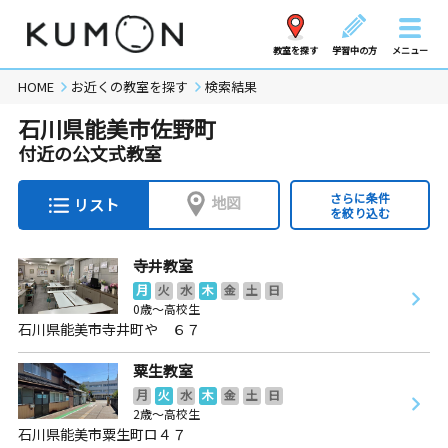
教室を探す
学習中の方
メニュー
HOME
お近くの教室を探す
検索結果
石川県能美市佐野町
付近の公文式教室
さらに条件
地図
リスト
を絞り込む
寺井教室
月
火
水
木
金
土
日
0歳～高校生
石川県能美市寺井町や ６７
粟生教室
月
火
水
木
金
土
日
2歳～高校生
石川県能美市粟生町ロ４７